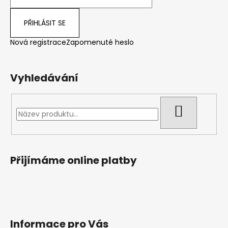
r
v
PŘIHLÁSIT SE
k
y
Nová registrace
Zapomenuté heslo
v
ý
p
Vyhledávání
i
s
u
HLEDAT
Přijímáme online platby
Informace pro Vás