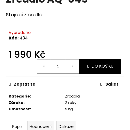
je
a
0,0
z
j
Stojací zrcadlo
5
í
hvězdiček.
t
Vyprodáno
?
Kód:
434
1 990 Kč
Měrná
DO KOŠÍKU
cena:
HLEDAT
Zeptat se
Sdílet
D
Kategorie
:
Zrcadla
o
Záruka
:
2 roky
p
Hmotnost
:
9 kg
o
r
u
Popis
Hodnocení
Diskuze