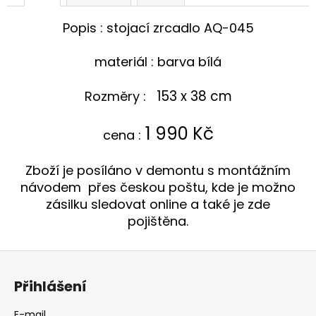
č
u
Popis : stojací zrcadlo
AQ-045
j
e
materiál : barva bílá
m
e
153 x 38 cm
Rozměry :
TABURETKA
1
9
9
0 Kč
STOLIČKA
cena :
PODNOŽKA
HOKR
AQ-
Zboží je posíláno v demontu s montážním
S-
návodem přes českou poštu, kde je možno
088
zásilku sledovat online a také je zde
3
pojištěna.
990
Kč
Z
á
Přihlášení
p
a
E-mail