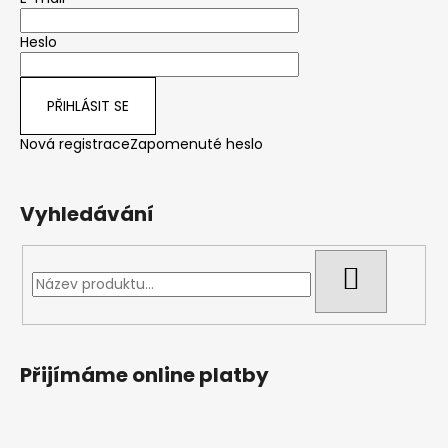
t
Heslo
í
PŘIHLÁSIT SE
Nová registrace
Zapomenuté heslo
Vyhledávání
HLEDAT
Přijímáme online platby