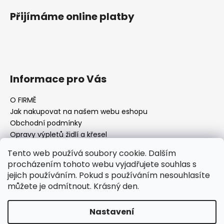
Přijímáme online platby
Informace pro Vás
O FIRMĚ
Jak nakupovat na našem webu eshopu
Obchodní podmínky
Opravy výpletů židlí a křesel
Tento web používá soubory cookie. Dalším
procházením tohoto webu vyjadřujete souhlas s
jejich používáním. Pokud s používáním nesouhlasíte
Facebook Fan page
Nábytek STRNAD
můžete je odmítnout. Krásný den.
Vytvořil Shoptet
Nastavení