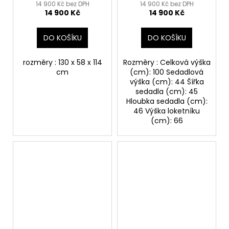
a záda stav 95%
14 900 Kč bez DPH
14 900 Kč bez DPH
14 900 Kč
14 900 Kč
repase
DO KOŠÍKU
DO KOŠÍKU
rozměry : 130 x 58 x 114
Rozměry : Celková výška
cm
(cm): 100 Sedadlová
výška (cm): 44 Šířka
sedadla (cm): 45
Hloubka sedadla (cm):
46 Výška loketníku
(cm): 66