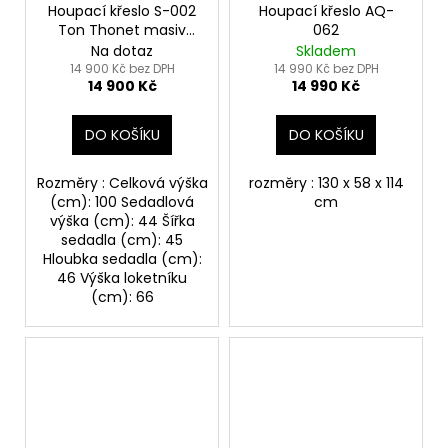
Houpací křeslo S-002
Houpací křeslo AQ-
Ton Thonet masiv
062
dřevo čalouněný
Na dotaz
Skladem
sedák a záda stav 95%
14 900 Kč bez DPH
14 990 Kč bez DPH
14 900 Kč
14 990 Kč
DO KOŠÍKU
DO KOŠÍKU
Rozměry : Celková výška
rozměry : 130 x 58 x 114
(cm): 100 Sedadlová
cm
výška (cm): 44 Šířka
sedadla (cm): 45
Hloubka sedadla (cm):
46 Výška loketníku
(cm): 66