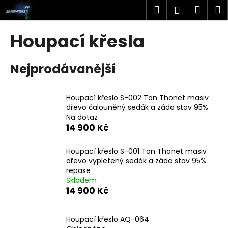
K
Přejít
Hledat
Náku
M
Přihlášen
na
o
obsah
Zpět
Zpět
košík
š
Houpací křesla
í
C
k
Nejprodávanější
o
p
o
Houpací křeslo S-002 Ton Thonet masiv
t
dřevo čalouněný sedák a záda stav 95%
Na dotaz
ř
14 900 Kč
e
b
Houpací křeslo S-001 Ton Thonet masiv
u
dřevo vypletený sedák a záda stav 95%
repase
j
Skladem
e
14 900 Kč
t
e
Houpací křeslo AQ-064
n