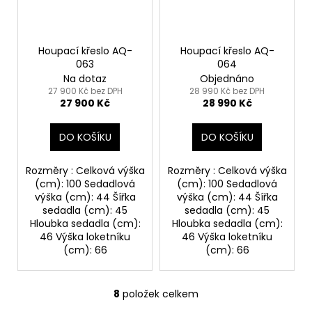
Houpací křeslo AQ-
Houpací křeslo AQ-
063
064
Na dotaz
Objednáno
27 900 Kč bez DPH
28 990 Kč bez DPH
27 900 Kč
28 990 Kč
DO KOŠÍKU
DO KOŠÍKU
Rozměry : Celková výška
Rozměry : Celková výška
(cm): 100 Sedadlová
(cm): 100 Sedadlová
výška (cm): 44 Šířka
výška (cm): 44 Šířka
sedadla (cm): 45
sedadla (cm): 45
Hloubka sedadla (cm):
Hloubka sedadla (cm):
46 Výška loketníku
46 Výška loketníku
(cm): 66
(cm): 66
8
položek celkem
O