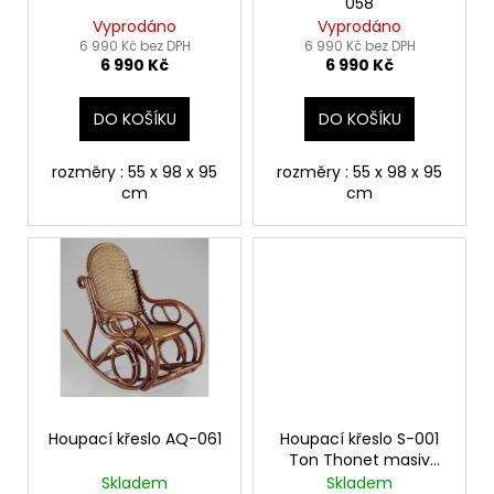
č
058
d
u
Vyprodáno
Vyprodáno
u
6 990 Kč bez DPH
6 990 Kč bez DPH
j
6 990 Kč
6 990 Kč
k
e
t
m
DO KOŠÍKU
DO KOŠÍKU
e
ů
rozměry : 55 x 98 x 95
rozměry : 55 x 98 x 95
VĚŠÁK
cm
cm
DŘEVĚNÝ
AQ-
080
1
890
Kč
Houpací křeslo AQ-061
Houpací křeslo S-001
Ton Thonet masiv
dřevo vypletený sedák
Skladem
Skladem