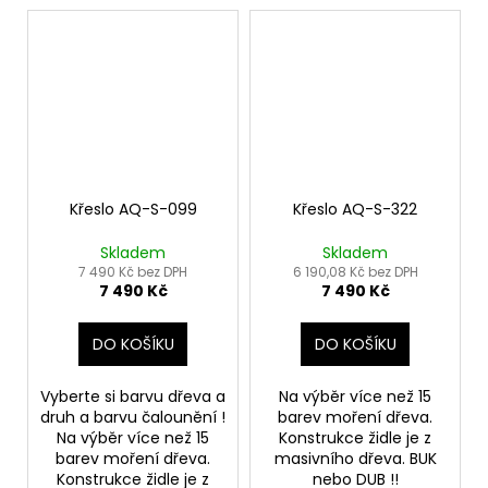
Křeslo AQ-S-099
Křeslo AQ-S-322
Skladem
Skladem
7 490 Kč bez DPH
6 190,08 Kč bez DPH
7 490 Kč
7 490 Kč
DO KOŠÍKU
DO KOŠÍKU
Vyberte si barvu dřeva a
Na výběr více než 15
druh a barvu čalounění !
barev moření dřeva.
Na výběr více než 15
Konstrukce židle je z
barev moření dřeva.
masivního dřeva. BUK
Konstrukce židle je z
nebo DUB !!