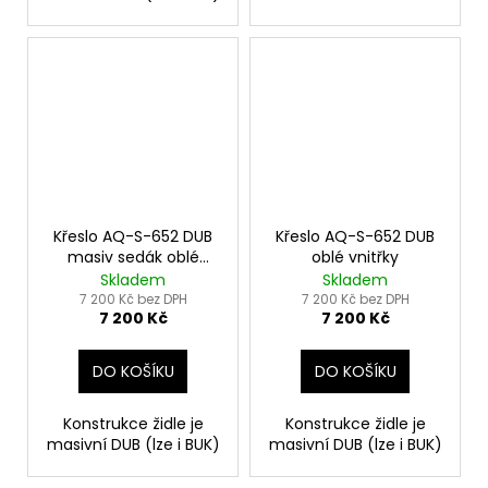
Křeslo AQ-S-652 DUB
Křeslo AQ-S-652 DUB
masiv sedák oblé
oblé vnitřky
vnitřky
Skladem
Skladem
7 200 Kč bez DPH
7 200 Kč bez DPH
7 200 Kč
7 200 Kč
DO KOŠÍKU
DO KOŠÍKU
Konstrukce židle je
Konstrukce židle je
masivní DUB (lze i BUK)
masivní DUB (lze i BUK)