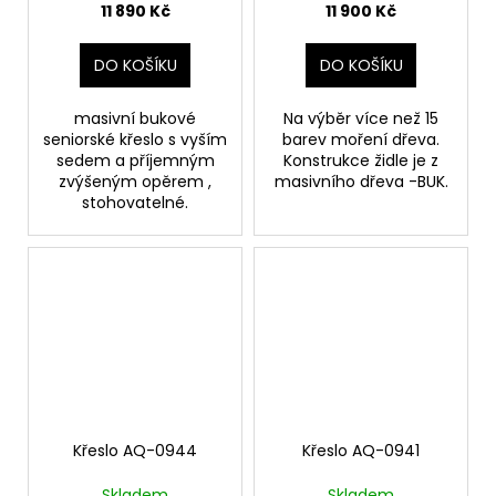
11 890 Kč
11 900 Kč
DO KOŠÍKU
DO KOŠÍKU
masivní bukové
Na výběr více než 15
seniorské křeslo s vyším
barev moření dřeva.
sedem a příjemným
Konstrukce židle je z
zvýšeným opěrem ,
masivního dřeva -BUK.
stohovatelné.
Křeslo AQ-0944
Křeslo AQ-0941
Skladem
Skladem