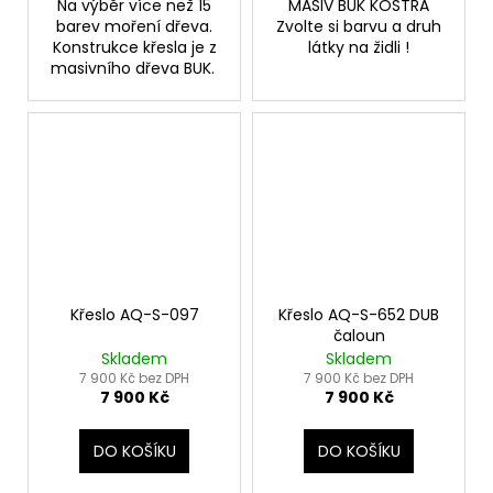
Na výběr více než 15
MASIV BUK KOSTRA
barev moření dřeva.
Zvolte si barvu a druh
Konstrukce křesla je z
látky na židli !
masivního dřeva BUK.
Křeslo AQ-S-097
Křeslo AQ-S-652 DUB
čaloun
Skladem
Skladem
7 900 Kč bez DPH
7 900 Kč bez DPH
7 900 Kč
7 900 Kč
DO KOŠÍKU
DO KOŠÍKU