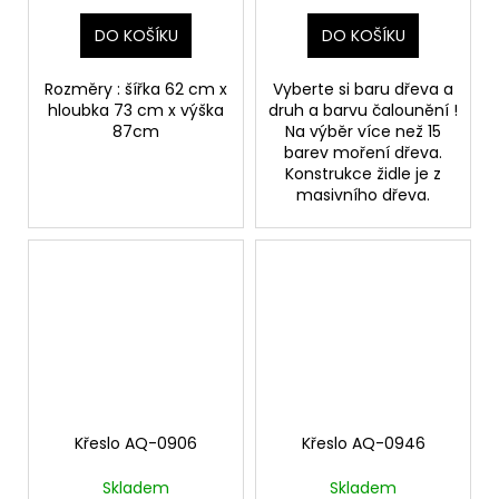
DO KOŠÍKU
DO KOŠÍKU
Rozměry : šířka 62 cm x
Vyberte si baru dřeva a
hloubka 73 cm x výška
druh a barvu čalounění !
87cm
Na výběr více než 15
barev moření dřeva.
Konstrukce židle je z
masivního dřeva.
Křeslo AQ-0906
Křeslo AQ-0946
Skladem
Skladem