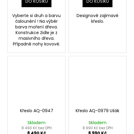
DO KOŠÍKU
DO KOŠÍKU
Vyberte si druh a barvu
Designově zajimavé
čalounění ! Na výběr
křeslo.
barva moření dřeva.
Konstrukce židle je z
masivního dřeva.
Případně nohy kovové.
Křeslo AQ-0947
Křeslo AQ-0979 Ušák
Skladem
Skladem
8 490 Kč bez DPH
8 990 Kč bez DPH
8 490 Kč
8 990 Kč