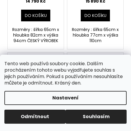
14 790 Kč
15 890 Kč
DO KOŠÍKU
DO KOŠÍKU
Rozměry : šířka 65cm x
Rozměry : šířka 65cm x
hloubka 82cm x výška
hloubka 77cm x výška
94cm ČESKÝ VÝROBEK
110cm
Tento web používá soubory cookie. Dalším
procházením tohoto webu vyjadřujete souhlas s
jejich používáním. Pokud s používáním nesouhlasíte
můžete je odmítnout. Krásný den.
Nastavení
Křeslo AQ-0940
Křeslo AQ-0951
Odmítnout
Souhlasím
Skladem
Skladem
Neváhejte nás kontaktovat, rádi Vám poradíme.
16 790 Kč bez DPH
16 790 Kč bez DPH
16 790 Kč
16 790 Kč