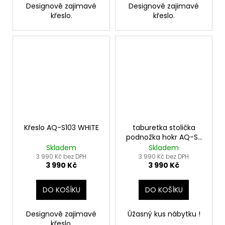
Designově zajimavé
Designově zajimavé
křeslo.
křeslo.
Křeslo AQ-S103 WHITE
taburetka stolička
podnožka hokr AQ-S-
088
Skladem
Skladem
3 990 Kč bez DPH
3 990 Kč bez DPH
3 990 Kč
3 990 Kč
DO KOŠÍKU
DO KOŠÍKU
Designově zajimavé
Úžasný kus nábytku !
křeslo.