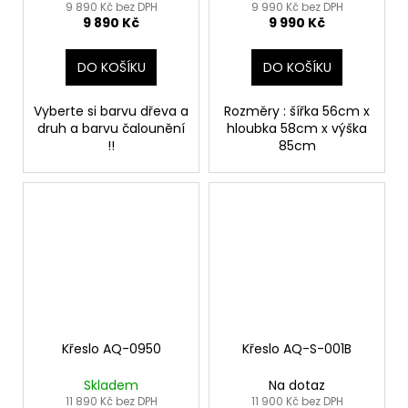
9 890 Kč bez DPH
9 990 Kč bez DPH
9 890 Kč
9 990 Kč
DO KOŠÍKU
DO KOŠÍKU
Vyberte si barvu dřeva a
Rozměry : šířka 56cm x
druh a barvu čalounění
hloubka 58cm x výška
!!
85cm
Křeslo AQ-0950
Křeslo AQ-S-001B
Skladem
Na dotaz
11 890 Kč bez DPH
11 900 Kč bez DPH