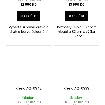
12 980 Kč bez DPH
13 990 Kč bez DPH
12 980 Kč
13 990 Kč
DO KOŠÍKU
DO KOŠÍKU
Vyberte si barvu dřeva a
Rozměry : šířka 66 cm x
druh a barvu čalounění
hloubka 82 cm x výška
!!
106 cm
Křeslo AQ-0942
Křeslo AQ-0939
Skladem
Skladem
14 790 Kč bez DPH
15 890 Kč bez DPH