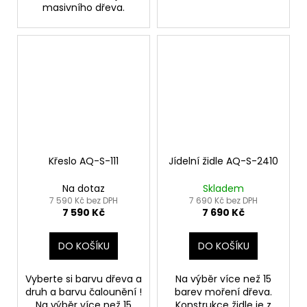
masivního dřeva.
Křeslo AQ-S-111
Jídelní židle AQ-S-2410
Na dotaz
Skladem
7 590 Kč bez DPH
7 690 Kč bez DPH
7 590 Kč
7 690 Kč
DO KOŠÍKU
DO KOŠÍKU
Vyberte si barvu dřeva a
Na výběr více než 15
druh a barvu čalounění !
barev moření dřeva.
Na výběr více než 15
Konstrukce židle je z