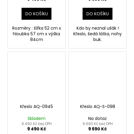
DO KOŠÍKU
DO KOŠÍKU
Rozměry : šířka 52 cm x
Kdo by neznal ušák !
hloubka 57 cm x výška
Křeslo, šedá látka, nohy
84cm
buk.
Křeslo AQ-0945
Křeslo AQ-S-098
Skladem
Na dotaz
9 490 Kč bez DPH
9 690 Kč bez DPH
9 490 Kč
9 690 Kč