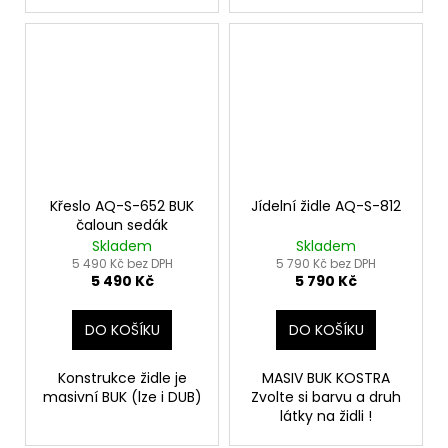
Křeslo AQ-S-652 BUK
Jídelní židle AQ-S-812
čaloun sedák
Skladem
Skladem
5 490 Kč bez DPH
5 790 Kč bez DPH
5 490 Kč
5 790 Kč
DO KOŠÍKU
DO KOŠÍKU
Konstrukce židle je
MASIV BUK KOSTRA
masivní BUK (lze i DUB)
Zvolte si barvu a druh
látky na židli !