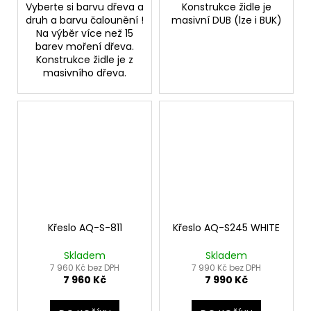
Vyberte si barvu dřeva a
Konstrukce židle je
druh a barvu čalounění !
masivní DUB (lze i BUK)
Na výběr více než 15
barev moření dřeva.
Konstrukce židle je z
masivního dřeva.
Křeslo AQ-S-811
Křeslo AQ-S245 WHITE
Skladem
Skladem
7 960 Kč bez DPH
7 990 Kč bez DPH
7 960 Kč
7 990 Kč