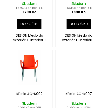
č
d
Skladem
Skladem
u
u
1 479,34 Kč bez DPH
1 561,98 Kč bez DPH
j
1 790 Kč
1 890 Kč
k
e
t
m
DO KOŠÍKU
DO KOŠÍKU
ů
e
DESIGN křeslo do
DESIGN křeslo do
exteriéru i interiéru !
exteriéru i interiéru !
KŘESLO
AQ-
0949
UŠÁK
24
300
Kč
Křeslo AQ-K002
Křeslo AQ-K007
Skladem
Skladem
2 190 Kč bez DPH
2 290 Kč bez DPH