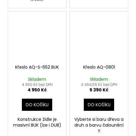
Křeslo AQ-S-652 BUK
Křeslo AQ-0801
Skladem
Skladem
4 950 Kč bez DPH
4 454,55 Kč bez DPH
4 950 Kč
5 390 Kč
DO KOŠÍKU
DO KOŠÍKU
Konstrukce židle je
Vyberte si baru dřeva a
masivní BUK (lze i DUB)
druh a barvu čalounění
!!