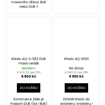
masivního dřeva. BUK
nebo DUB !!
Křeslo AQ-S-652 DUB
Křeslo AQ-K001
masiv sedák
Skladem
Na dotaz
6 900 Kč bez DPH
6 990 Kč bez DPH
6 900 Kč
6 990 Kč
DO KOŠÍKU
DO KOŠÍKU
Konstrukce židle je
DESIGN křeslo do
masivní DUB (lze i BUK)
exteriéru i interiéru !