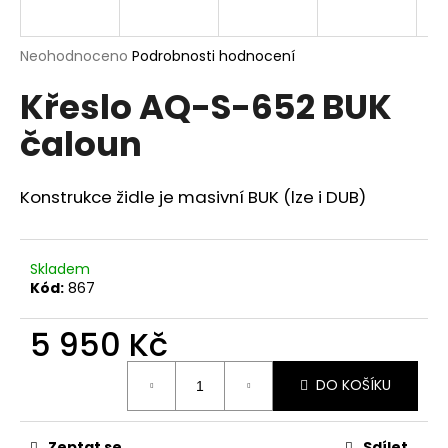
a
j
Průměrné
Neohodnoceno
Podrobnosti hodnocení
í
hodnocení
Křeslo AQ-S-652 BUK
produktu
t
je
?
čaloun
0,0
z
5
hvězdiček.
Konstrukce židle je masivní BUK (lze i DUB)
HLEDAT
Skladem
Kód:
867
D
5 950 Kč
o
p
Měrná
o
DO KOŠÍKU
cena:
r
u
Zeptat se
Sdílet