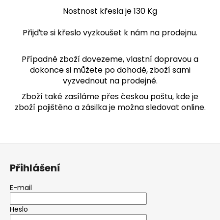
Nostnost křesla je 130 Kg
Přijďte si křeslo vyzkoušet k nám na prodejnu.
Případně zboží dovezeme, vlastní dopravou a
dokonce si můžete po dohodě, zboží sami
vyzvednout na prodejně.
Zboží také zasíláme přes českou poštu, kde je
zboží pojištěno a zásilka je možna sledovat online.
Z
á
Přihlášení
p
a
E-mail
t
Heslo
í