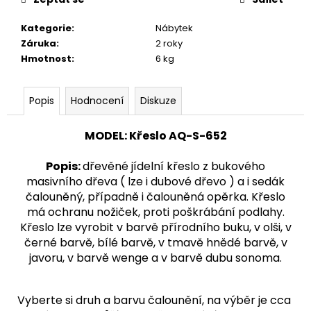
č
u
Kategorie
:
Nábytek
j
Záruka
:
2 roky
e
Hmotnost
:
6 kg
m
e
Popis
Hodnocení
Diskuze
STOJAN
NA
MODEL
: Křeslo
AQ-
S-652
ŠATY
-
Popis
:
dřevěné jídelní křeslo z bukového
ŠTENDR
-
masivního dřeva ( lze i dubové dřevo ) a i sedák
VĚŠÁK
čalouněný, případně i čalouněná opěrka. Křeslo
NA
má ochranu nožiček, proti poškrábání podlahy.
OBLEČENÍ
AQ-
Křeslo lze vyrobit v barvě přírodního buku, v olši, v
039
černé barvě, bílé barvě, v tmavě hnědé barvě, v
1
javoru, v barvě wenge a v barvě dubu sonoma.
280
Kč
Vyberte si druh a barvu čalounění, na výběr je cca