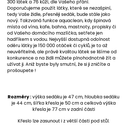
300 látek a 76 kůží, dle Vašeho přání.
Doporučujeme použít látky, které se nezašpiní,
tedy Vaše židle, přesněji sedák, bude stále jako
nový. Takzvaná funkce aquaclean, kdy špinavá
místa od vína, kafe, bahna, mastnoty, propisky či
od Vašeho domácího mazlíčka, setřete jen
hadříkem s vodou. Nejvyšší dostupná odolnost
oděru látky je 150 000 otáček či cyklů, je to až
neuvěřitelné, ale právě kvalitou látek se lišíme od
konkurence a na židli můžete plnohodnotně žít a
užívat ji. Aniž byste byly smutní, že si ji zničíte a
prošoupete !
Rozměry :
výška sedáku je 47 cm, hloubka sedáku
je 44 cm, šířka křesla je 50 cm a celková výška
křesla je 77 cm v zadní části
Křeslo lze zasunout i z větší části pod stůl.