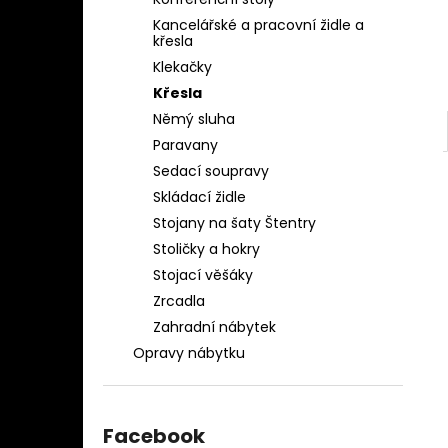
OBLEČENÍ AQ-039
l
Kancelářské a pracovní židle a
1 280 Kč
křesla
Klekačky
Křesla
Němý sluha
Paravany
Sedací soupravy
Skládací židle
Stojany na šaty Štentry
Stoličky a hokry
Stojací věšáky
Zrcadla
Zahradní nábytek
Opravy nábytku
Facebook