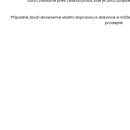
Zboží zasíláme přes českou poštu, kde je zboží pojiště
Případně zboží dovezeme vlastní dopravou a dokonce si může
prodejně.