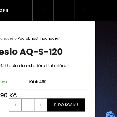
Hledat
Přihlášení
Nákupní
O FIRMĚ
Kontakt
Obchodní podmínky
Na
košík
rné
odnoceno
Podrobnosti hodnocení
cení
eslo AQ-S-120
ktu
N křeslo do exteriéru i interiéru !
ček.
adem
Kód:
469
590 Kč
ná
DO KOŠÍKU
:
9 UŠÁK