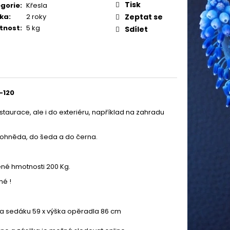
Tisk
gorie
:
Křesla
ka
:
2 roky
Zeptat se
tnost
:
5 kg
Sdílet
-120
taurace, ale i do exteriéru, například na zahradu
.
dohněda, do šeda a do černa.
né hmotnosti 200 Kg.
né !
ka sedáku 59 x výška opěradla 86 cm