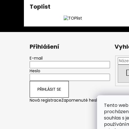
Toplist
Z
á
Přihlášení
Vyhl
p
a
E-mail
t
Heslo
í
PŘIHLÁSIT SE
Nová registrace
Zapomenuté heslo
Tento web 
procházení
souhlas s j
používáním