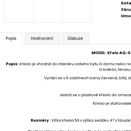
1 890 Kč
24 300 Kč
Kate
Záru
Hmo
Popis
Hodnocení
Diskuze
MODEL
:
Křelo AQ-S
Popis
:
křeslo je vhodné do interiéru vašeho bytu či domu nebo res
či balkón, terasu
Vyrábí se v 5 odstínech barvy červená,
bílá, 
Jedná se o plastové křeslo do omeze
Křeslo je stahovatel
Rozměry :
šířka křesla 59
x výška sedáku 47 x hloub