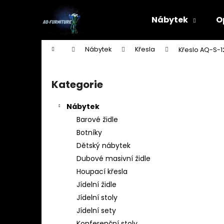
K
Přejít
na
o
Nábytek
O
obsah
Zpět
Zpět
š
do
do
í
Domů
Nábytek
Křesla
Křeslo AQ-S-1
k
obchodu
obchodu
P
o
Kategorie
Přeskočit
s
kategorie
t
Nábytek
r
Barové židle
a
Botníky
n
Dětský nábytek
n
Dubové masivní židle
í
Houpací křesla
p
Jídelní židle
a
Jídelní stoly
n
Jídelní sety
STOJAN NA ŠATY - ŠTENDR - VĚŠÁK NA
e
Konferenční stoly