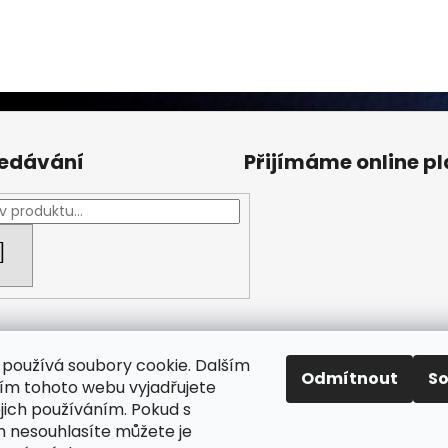
edávání
Přijímáme online p
HLEDAT
používá soubory cookie. Dalším
Odmítnout
S
m tohoto webu vyjadřujete
ejich používáním. Pokud s
Facebook Fan page
Nábytek STRNAD
 nesouhlasíte můžete je