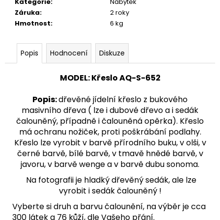
č
Kategorie
:
Nábytek
u
Záruka
:
2 roky
j
Hmotnost
:
6 kg
e
m
Popis
Hodnocení
Diskuze
e
MODEL
: Křeslo
AQ-
S-652
KŘESLO
AQ-
Popis
:
dřevěné jídelní křeslo z bukového
0949
UŠÁK
masivního dřeva ( lze i dubové dřevo a i sedák
čalouněný, případně i čalouněná opěrka). Křeslo
24
300
má ochranu nožiček, proti poškrábání podlahy.
Kč
Křeslo lze vyrobit v barvě přírodního buku, v olši, v
černé barvě, bílé barvě, v tmavě hnědé barvě, v
javoru, v barvě wenge a v barvě dubu sonoma.
Na fotografii je hladký dřevěný sedák, ale lze
vyrobit i sedák čalouněný !
Vyberte si druh a barvu čalounění, na výběr je cca
300 látek a 76 kůží, dle Vašeho přání.