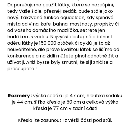
Doporučujeme použít látky, které se nezašpiní,
tedy Vaše židle, přesněji sedák, bude stále jako
nový. Takzvaná funkce aquaclean, kdy špinavá
místa od vína, kafe, bahna, mastnoty, propisky či
od Vašeho domácího mazlíčka, setřete jen
hadříkem s vodou. Nejvyšší dostupná odolnost
oděru látky je 150 000 otáček či cyklů, je to až
neuvěřitelné, ale právě kvalitou látek se lišíme od
konkurence a na židli můžete plnohodnotně žít a
užívat ji. Aniž byste byly smutní, že si ji zničíte a
prošoupete !
Rozměry :
výška sedáku je 47 cm, hloubka sedáku
je 44 cm, šířka křesla je 50 cm a celková výška
křesla je 77 cm v zadní části
Křeslo lze zasunout i z větší části pod stůl.