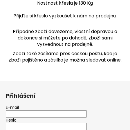
Nostnost křesla je 130 Kg
Přijďte si křeslo vyzkoušet k nám na prodejnu.
Případně zboží dovezeme, vlastní dopravou a
dokonce si můžete po dohodě, zboží sami
vyzvednout na prodejně.
Zboží také zasíláme přes českou poštu, kde je
zboží pojištěno a zásilka je možna sledovat online.
Z
á
Přihlášení
p
a
E-mail
t
Heslo
í