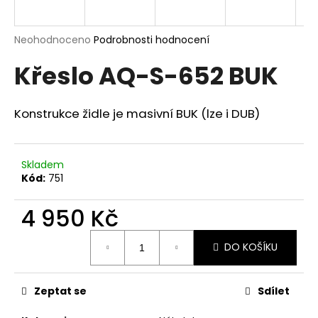
a
j
Průměrné
Neohodnoceno
Podrobnosti hodnocení
í
hodnocení
Křeslo AQ-S-652 BUK
produktu
t
je
?
0,0
z
Konstrukce židle je masivní BUK (lze i DUB)
5
hvězdiček.
Skladem
HLEDAT
Kód:
751
4 950 Kč
D
Měrná
o
DO KOŠÍKU
cena:
p
o
r
Zeptat se
Sdílet
u