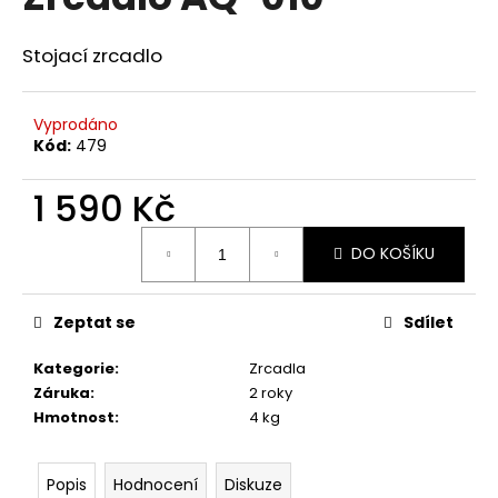
je
a
0,0
z
j
Stojací zrcadlo
5
í
hvězdiček.
t
Vyprodáno
?
Kód:
479
1 590 Kč
Měrná
DO KOŠÍKU
cena:
HLEDAT
Zeptat se
Sdílet
D
Kategorie
:
Zrcadla
o
Záruka
:
2 roky
p
Hmotnost
:
4 kg
o
r
u
Popis
Hodnocení
Diskuze