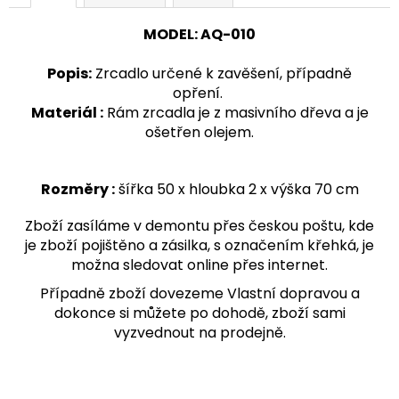
č
u
MODEL
:
AQ-
010
j
e
Popis
:
Zrcadlo určené k zavěšení, případně
m
opření.
e
Materiál :
Rám zrcadla je z masivního dřeva a je
ošetřen olejem.
VĚŠÁK
DŘEVĚNÝ
AQ-
Rozměry :
šířka 50 x hloubka 2 x výška 70 cm
080
1
Zboží zasíláme v demontu přes českou poštu, kde
890
je zboží pojištěno a zásilka, s označením křehká, je
Kč
možna sledovat online přes internet.
Případně zboží dovezeme Vlastní dopravou a
dokonce si můžete po dohodě, zboží sami
vyzvednout na prodejně.