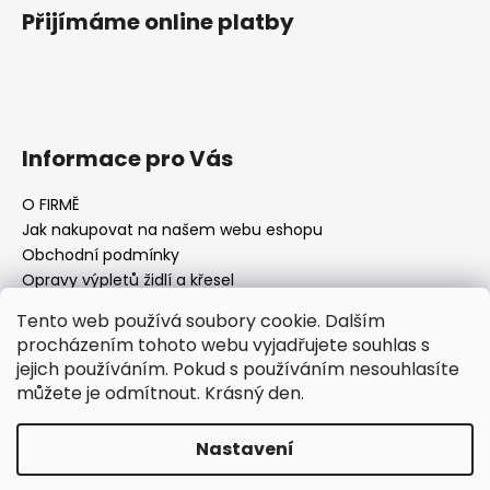
Přijímáme online platby
Informace pro Vás
O FIRMĚ
Jak nakupovat na našem webu eshopu
Obchodní podmínky
Opravy výpletů židlí a křesel
Tento web používá soubory cookie. Dalším
procházením tohoto webu vyjadřujete souhlas s
jejich používáním. Pokud s používáním nesouhlasíte
Facebook Fan page
Nábytek STRNAD
můžete je odmítnout. Krásný den.
Vytvořil Shoptet
Nastavení
Copyright 2026
AQ-FURNITURE Jan Strnad Nábytek