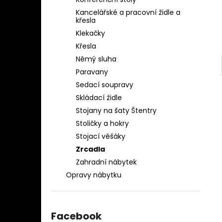
OBLEČENÍ AQ-039
l
Kancelářské a pracovní židle a
1 280 Kč
křesla
Klekačky
Křesla
Němý sluha
Paravany
Sedací soupravy
Skládací židle
Stojany na šaty Štentry
Stoličky a hokry
Stojací věšáky
Zrcadla
Zahradní nábytek
Opravy nábytku
Facebook