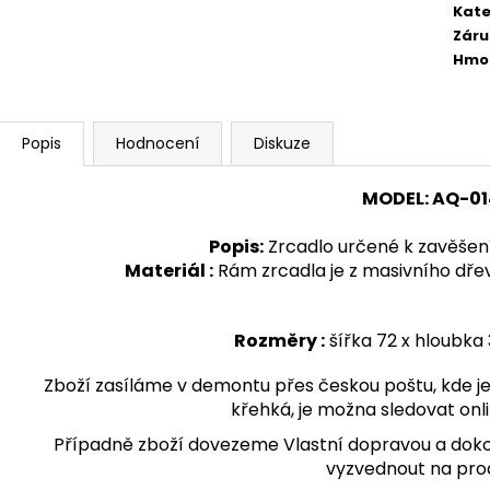
1 890 Kč
24 300 Kč
Kate
Záru
Hmo
Popis
Hodnocení
Diskuze
MODEL
:
AQ-
01
Popis
:
Zrcadlo určené k zavěšení
Materiál :
Rám zrcadla je z masivního dřev
Rozměry :
šířka 72 x hloubka 
Zboží zasíláme v demontu přes českou poštu, kde je 
křehká, je možna sledovat onli
Případně zboží dovezeme Vlastní dopravou a doko
vyzvednout na pro