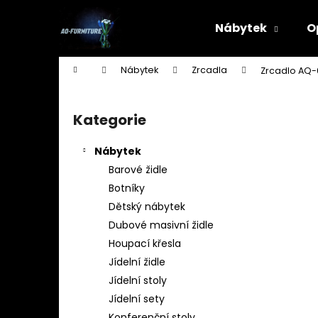
K
Přejít
na
o
Nábytek
O
obsah
Zpět
Zpět
š
do
do
í
Domů
Nábytek
Zrcadla
Zrcadlo AQ-
k
obchodu
obchodu
P
o
Kategorie
Přeskočit
s
kategorie
t
Nábytek
r
Barové židle
a
Botníky
n
Dětský nábytek
n
Dubové masivní židle
í
Houpací křesla
p
Jídelní židle
a
Jídelní stoly
n
Jídelní sety
STOJAN NA ŠATY - ŠTENDR - VĚŠÁK NA
e
Konferenční stoly