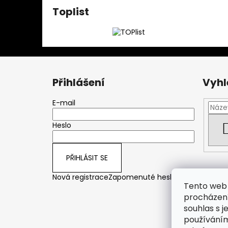
Toplist
Z
á
Přihlášení
Vyhl
p
a
E-mail
t
Heslo
í
PŘIHLÁSIT SE
Nová registrace
Zapomenuté heslo
Tento web 
procházení
souhlas s j
používáním