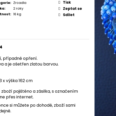
Tisk
gorie
:
Zrcadla
ka
:
2 roky
Zeptat se
tnost
:
16 kg
Sdílet
4
, případně opření.
a a je ošetřen zlatou barvou.
3 x výška 162 cm
zboží pojištěno a zásilka, s označením
ne přes internet.
nce si můžete po dohodě, zboží sami
dejně.