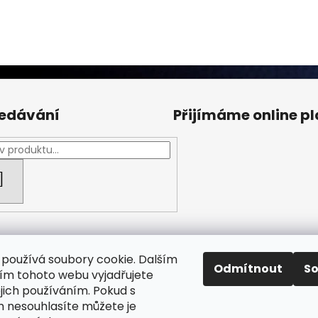
edávání
Přijímáme online p
HLEDAT
používá soubory cookie. Dalším
Odmítnout
S
m tohoto webu vyjadřujete
ejich používáním. Pokud s
Facebook Fan page
Nábytek STRNAD
 nesouhlasíte můžete je