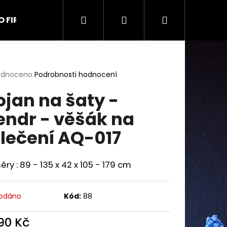
Hledat
Přihlášení
Nákupní
O FIRMĚ
Kontakt
Obchodní podmínky
Na
košík
rné
odnoceno
Podrobnosti hodnocení
cení
ojan na šaty -
ktu
endr - věšák na
lečení AQ-017
ček.
ry : 89 - 135 x 42 x 105 - 179 cm
odáno
Kód:
88
9 UŠÁK
890 Kč