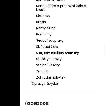
OBLEČENÍ AQ-039
l
Kancelářské a pracovní židle a
1 280 Kč
křesla
Klekačky
Křesla
Němý sluha
Paravany
Sedací soupravy
Skládací židle
Stojany na šaty Štentry
Stoličky a hokry
Stojací věšáky
Zrcadla
Zahradní nábytek
Opravy nábytku
Facebook