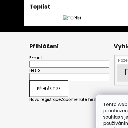
Toplist
Z
á
Přihlášení
Vyhl
p
a
E-mail
t
Heslo
í
PŘIHLÁSIT SE
Nová registrace
Zapomenuté heslo
Tento web 
procházení
souhlas s j
používáním