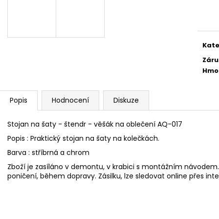
1 890 Kč
24 300 Kč
Měr
cena
Kate
Záru
Hmo
Popis
Hodnocení
Diskuze
Stojan na šaty - štendr - věšák na oblečení AQ-017
Popis : Praktický stojan na šaty na kolečkách.
Barva : stříbrná a chrom
Zboží je zasíláno v demontu, v krabici s montážním návodem. Z
poničení, během dopravy. Zásilku, lze sledovat online přes inte