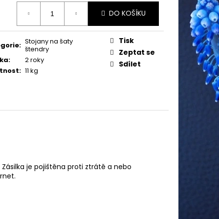
ná
DO KOŠÍKU
:
Tisk
Stojany na šaty
gorie
:
štendry
Zeptat se
ka
:
2 roky
Sdílet
tnost
:
11 kg
ásilka je pojištěna proti ztrátě a nebo
rnet.