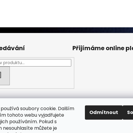
edávání
Přijímáme online p
HLEDAT
používá soubory cookie. Dalším
Odmítnout
S
m tohoto webu vyjadřujete
ejich používáním. Pokud s
Facebook Fan page
Nábytek STRNAD
 nesouhlasíte můžete je