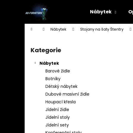
K
Přejít
na
o
Nábytek
O
obsah
Zpět
Zpět
š
do
do
í
Domů
Nábytek
Stojany na šaty Štentry
k
obchodu
obchodu
P
o
Kategorie
Přeskočit
s
kategorie
t
Nábytek
r
Barové židle
a
Botníky
n
Dětský nábytek
n
Dubové masivní židle
í
Houpací křesla
p
Jídelní židle
a
Jídelní stoly
n
Jídelní sety
STOJAN NA ŠATY - ŠTENDR - VĚŠÁK NA
e
Konferenční stoly