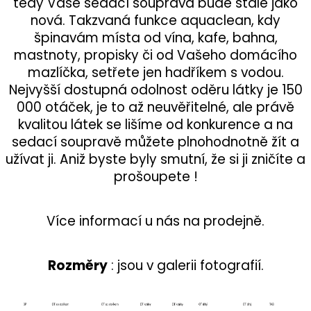
tedy Vaše sedací souprava bude stále jako
nová. Takzvaná funkce aquaclean, kdy
špinavám místa od vína, kafe, bahna,
mastnoty, propisky či od Vašeho domácího
mazlíčka, setřete jen hadříkem s vodou.
Nejvyšší dostupná odolnost oděru látky je 150
000 otáček, je to až neuvěřitelné, ale právě
kvalitou látek se lišíme od konkurence a na
sedací soupravě můžete plnohodnotně žít a
užívat ji. Aniž byste byly smutní, že si ji zničíte a
prošoupete !
Více informací u nás na prodejně.
Rozměry
: jsou v galerii fotografií.