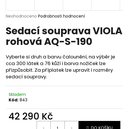
a
j
Průměrné
Neohodnoceno
Podrobnosti hodnocení
í
hodnocení
Sedací souprava VIOLA
produktu
t
je
?
rohová AQ-S-190
0,0
z
5
hvězdiček.
Vyberte si druh a barvu čalounění, na výběr je
cca 300 látek a 76 kůží i barva nožiček lze
HLEDAT
přizpůsobit. Za příplatek lze upravit i rozměry
sedací soupravy.
D
Skladem
o
Kód:
843
p
o
42 290 Kč
r
u
Měrná
DO KOŠÍKU
cena: