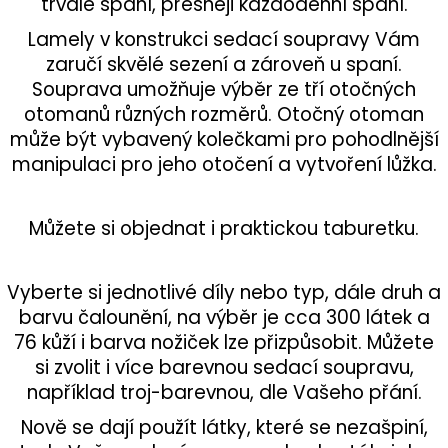
trvalé spaní, přesněji každodenní spaní.
Lamely v konstrukci sedací soupravy Vám
zaručí skvělé sezení a zároveň u spaní.
Souprava umožňuje výběr ze tří otočných
otomanů různých rozměrů. Otočný otoman
může být vybavený kolečkami pro pohodlnější
manipulaci pro jeho otočení a vytvoření lůžka.
Můžete si objednat i praktickou taburetku.
Vyberte si jednotlivé díly nebo typ, dále druh a
barvu čalounění, na výběr je cca 300 látek a
76 kůží i barva nožiček lze přizpůsobit. Můžete
si zvolit i více barevnou sedací soupravu,
například troj-barevnou, dle Vašeho přání.
Nově se dají použít látky, které se nezašpiní,