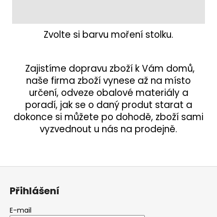
Zvolte si barvu moření stolku.
Zajistíme dopravu zboží k Vám domů,
naše firma zboží vynese až na místo
určení, odveze obalové materiály a
poradí, jak se o daný produt starat a
dokonce si můžete po dohodě, zboží sami
vyzvednout u nás na prodejně.
Z
á
Přihlášení
p
a
E-mail