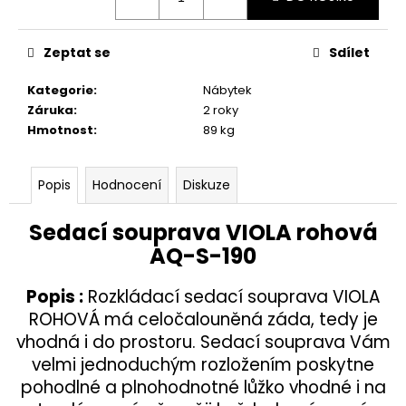
č
u
j
Zeptat se
Sdílet
e
m
Kategorie
:
Nábytek
e
Záruka
:
2 roky
Hmotnost
:
89 kg
TABURETKA
STOLIČKA
Popis
Hodnocení
Diskuze
PODNOŽKA
HOKR
AQ-
Sedací souprava VIOLA rohová
S-
088
AQ-S-190
3
990
Popis :
Rozkládací sedací souprava VIOLA
Kč
ROHOVÁ má celočalouněná záda, tedy je
vhodná i do prostoru. Sedací souprava Vám
velmi jednoduchým rozložením poskytne
pohodlné a plnohodnotné lůžko vhodné i na