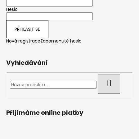
t
Heslo
í
PŘIHLÁSIT SE
Nová registrace
Zapomenuté heslo
Vyhledávání
HLEDAT
Přijímáme online platby