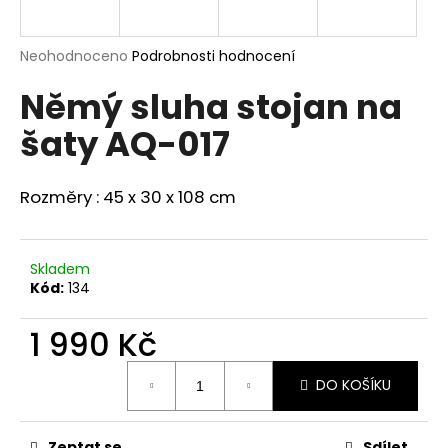
a
j
Průměrné
Neohodnoceno
Podrobnosti hodnocení
í
hodnocení
Němý sluha stojan na
produktu
t
je
?
šaty AQ-017
0,0
z
5
hvězdiček.
Rozměry : 45 x 30 x 108 cm
HLEDAT
Skladem
Kód:
134
D
1 990 Kč
o
p
Měrná
o
DO KOŠÍKU
cena:
r
u
Zeptat se
Sdílet