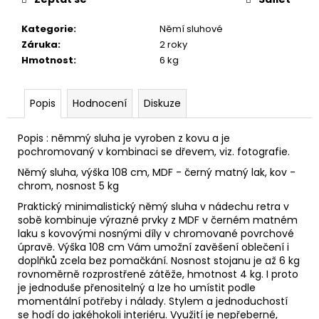
č
u
Kategorie
:
Němí sluhové
j
Záruka
:
2 roky
e
Hmotnost
:
6 kg
m
e
Popis
Hodnocení
Diskuze
TABURETKA
STOLIČKA
Popis : němmý sluha je vyroben z kovu a je
PODNOŽKA
pochromovaný v kombinaci se dřevem, viz. fotografie.
HOKR
AQ-
Němý sluha, výška 108 cm, MDF - černý matný lak, kov -
S-
chrom, nosnost 5 kg
088
Praktický minimalistický němý sluha v nádechu retra v
3
sobě kombinuje výrazné prvky z MDF v černém matném
990
laku s kovovými nosnými díly v chromované povrchové
Kč
úpravě. Výška 108 cm Vám umožní zavěšení oblečení i
doplňků zcela bez pomačkání. Nosnost stojanu je až 6 kg
rovnoměrně rozprostřené zátěže, hmotnost 4 kg. I proto
je jednoduše přenositelný a lze ho umístit podle
momentální potřeby i nálady. Stylem a jednoduchostí
se hodí do jakéhokoli interiéru. Využití je nepřeberné,