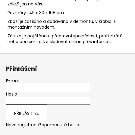
záleží jen na Vás.
Rozměry : 45 x 30 x 108 cm
Zboží je zasíláno a dodáváno v demontu, v krabici s
montážním návodem.
Zásilka je pojištěna u přepravní společnosti, proti ztrátě
nebo poničení a lze sledovat online přes internet.
Z
á
Přihlášení
p
a
E-mail
t
Heslo
í
PŘIHLÁSIT SE
Nová registrace
Zapomenuté heslo