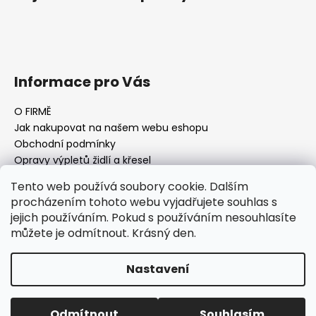
Informace pro Vás
O FIRMĚ
Jak nakupovat na našem webu eshopu
Obchodní podmínky
Opravy výpletů židlí a křesel
Tento web používá soubory cookie. Dalším
procházením tohoto webu vyjadřujete souhlas s
jejich používáním. Pokud s používáním nesouhlasíte
Facebook Fan page
Nábytek STRNAD
můžete je odmítnout. Krásný den.
Vytvořil Shoptet
Nastavení
Copyright 2026
AQ-FURNITURE Jan Strnad Nábytek
Praha
. Všechna práva vyhrazena.
Upravit nastavení
Odmítnout
Souhlasím
cookies