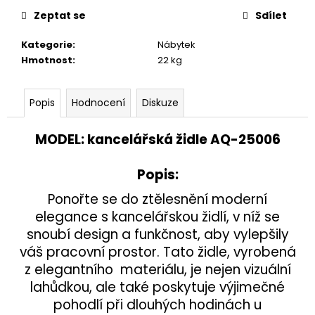
č
u
Zeptat se
Sdílet
j
Kategorie
:
Nábytek
e
Hmotnost
:
22 kg
m
e
Popis
Hodnocení
Diskuze
KŘESLO
AQ-
MODEL
: kancelářská židle AQ-25006
0949
UŠÁK
Popis
:
24
300
Ponořte se do ztělesnění moderní
Kč
elegance s kancelářskou židlí, v níž se
snoubí design a funkčnost, aby vylepšily
váš pracovní prostor. Tato židle, vyrobená
z elegantního materiálu, je nejen vizuální
lahůdkou, ale také poskytuje výjimečné
pohodlí při dlouhých hodinách u