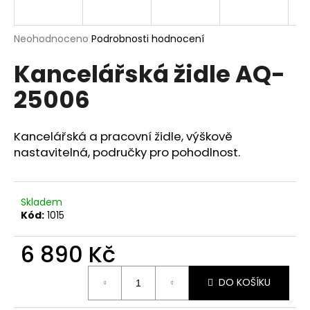
a
j
Průměrné
Neohodnoceno
Podrobnosti hodnocení
í
hodnocení
Kancelářská židle AQ-
produktu
t
je
?
25006
0,0
z
5
hvězdiček.
Kancelářská a pracovní židle, výškově
nastavitelná, područky pro pohodlnost.
HLEDAT
Skladem
Kód:
1015
D
o
6 890 Kč
p
o
Měrná
r
DO KOŠÍKU
cena:
u