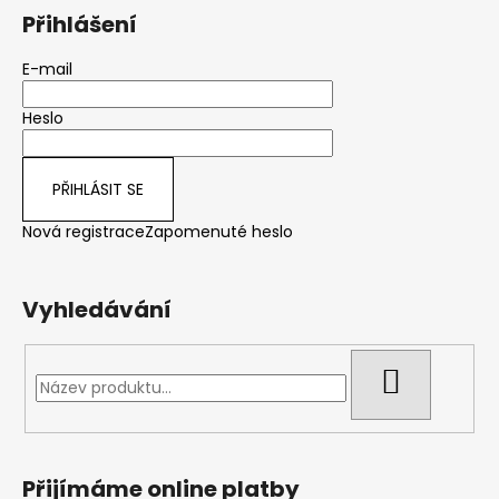
á
Přihlášení
p
a
E-mail
t
Heslo
í
PŘIHLÁSIT SE
Nová registrace
Zapomenuté heslo
Vyhledávání
HLEDAT
Přijímáme online platby