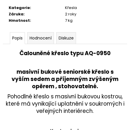
č
u
Kategorie
:
Křesla
j
Záruka
:
2 roky
e
Hmotnost
:
7 kg
m
e
Popis
Hodnocení
Diskuze
VĚŠÁK
Čalouněné křeslo typu AQ-0950
DŘEVĚNÝ
AQ-
080
masivní bukové seniorské křeslo s
1
890
vyším sedem a příjemným zvýšeným
Kč
opěrem , stohovatelné.
Pohodlné křeslo s masivní bukovou kostrou,
které má vynikající uplatnění v soukromých i
veřejných interiérech.