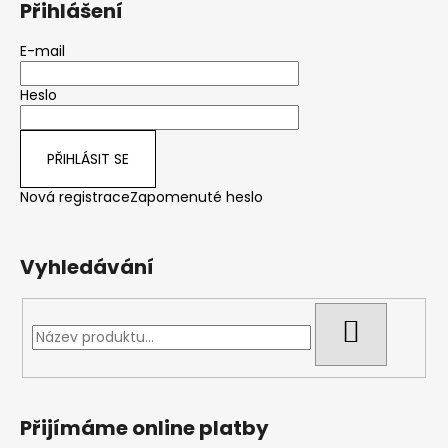
Přihlášení
p
a
E-mail
t
Heslo
í
PŘIHLÁSIT SE
Nová registrace
Zapomenuté heslo
Vyhledávání
HLEDAT
Přijímáme online platby