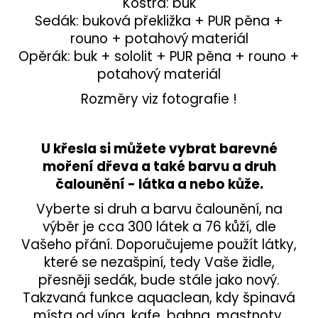
Kostra: buk
Sedák: buková překližka + PUR pěna +
rouno + potahový materiál
Opěrák: buk + sololit + PUR pěna + rouno +
potahový materiál
Rozměry viz fotografie !
U křesla si můžete vybrat barevné
moření dřeva a také barvu a druh
čalounění - látka a nebo kůže.
Vyberte si druh a barvu čalounění, na
výběr je cca 300 látek a 76 kůží, dle
Vašeho přání. Doporučujeme použít látky,
které se nezašpiní, tedy Vaše židle,
přesněji sedák, bude stále jako nový.
Takzvaná funkce aquaclean, kdy špinavá
místa od vína, kafe, bahna, mastnoty,