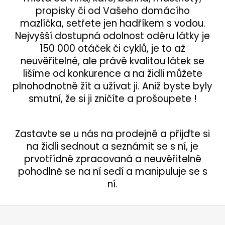
propisky či od Vašeho domácího
mazlíčka, setřete jen hadříkem s vodou.
Nejvyšší dostupná odolnost oděru látky je
150 000 otáček či cyklů, je to až
neuvěřitelné, ale právě kvalitou látek se
lišíme od konkurence a na židli můžete
plnohodnotně žít a užívat ji. Aniž byste byly
smutní, že si ji zničíte a prošoupete !
Zastavte se u nás na prodejně a přijďte si
na židli sednout a seznámit se s ní, je
prvotřídně zpracovaná a neuvěřitelně
pohodlně se na ní sedí a manipuluje se s
ní.
Z
á