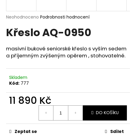
a
j
Průměrné
Neohodnoceno
Podrobnosti hodnocení
í
hodnocení
Křeslo AQ-0950
produktu
t
je
?
0,0
z
masivní bukové seniorské křeslo s vyším sedem
5
a příjemným zvýšeným opěrem , stohovatelné.
hvězdiček.
HLEDAT
Skladem
Kód:
777
D
11 890 Kč
o
Měrná
p
DO KOŠÍKU
cena:
o
r
u
Zeptat se
Sdílet