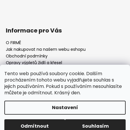
Informace pro Vás
O FIRMĚ
Jak nakupovat na našem webu eshopu
Obchodní podmínky
Opravy výpletů židlí a křesel
Tento web používá soubory cookie. Dalším
procházením tohoto webu vyjadřujete souhlas s
jejich používáním. Pokud s používáním nesouhlasíte
Facebook Fan page
Nábytek STRNAD
můžete je odmítnout. Krásný den.
Vytvořil Shoptet
Nastavení
Copyright 2026
AQ-FURNITURE Jan Strnad Nábytek
Praha
. Všechna práva vyhrazena.
Upravit nastavení
Odmítnout
Souhlasím
cookies
Neváhejte nás kontaktovat, rádi Vám poradíme.