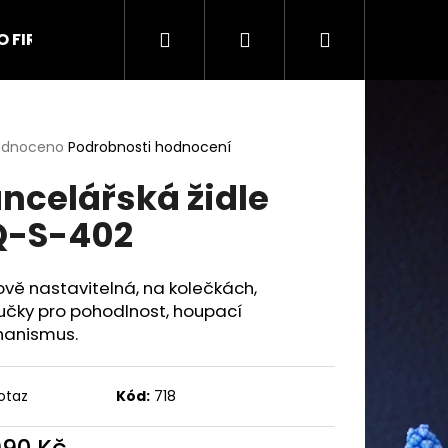
Hledat
Přihlášení
Nákupní
O FIRMĚ
Kontakt
Obchodní podmínky
Na
košík
rné
odnoceno
Podrobnosti hodnocení
cení
ncelářská židle
ktu
Q-S-402
ček.
vě nastavitelná, na kolečkách,
učky pro pohodlnost, houpací
anismus.
otaz
Kód:
718
9 UŠÁK
990 Kč