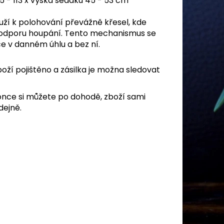
5 - 113 x výška sedáku 45 - 53 cm
ží k polohování převážně křesel, kde
 odporu houpání. Tento mechanismus se
e v danném úhlu a bez ní.
oží pojištěno a zásilka je možna sledovat
nce si můžete po dohodě, zboží sami
dejně.