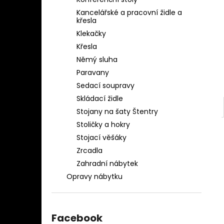
OBLEČENÍ AQ-039
l
Kancelářské a pracovní židle a
1 280 Kč
křesla
Klekačky
Křesla
Němý sluha
Paravany
Sedací soupravy
Skládací židle
Stojany na šaty Štentry
Stoličky a hokry
Stojací věšáky
Zrcadla
Zahradní nábytek
Opravy nábytku
Facebook