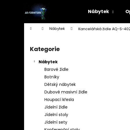
K
Přejít
na
o
Nábytek
O
obsah
Zpět
Zpět
š
do
do
í
Domů
Nábytek
Kancelářská židle AQ-S-40
k
obchodu
obchodu
P
o
Kategorie
Přeskočit
s
kategorie
t
Nábytek
r
Barové židle
a
Botníky
n
Dětský nábytek
n
Dubové masivní židle
í
Houpací křesla
p
Jídelní židle
a
Jídelní stoly
n
Jídelní sety
STOJAN NA ŠATY - ŠTENDR - VĚŠÁK NA
e
Konferenční stoly