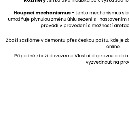
Rozměry :
šířka 59 x hloubka 58 x výška zad 10
Houpací mechanismus
- tento mechanismus slou
umožňuje plynulou změnu úhlu sezení s nastavením
provádí v provedení s možností aretac
Zboží zasíláme v demontu přes českou poštu, kde je zb
online.
Případně zboží dovezeme Vlastní dopravou a doko
vyzvednout na pro