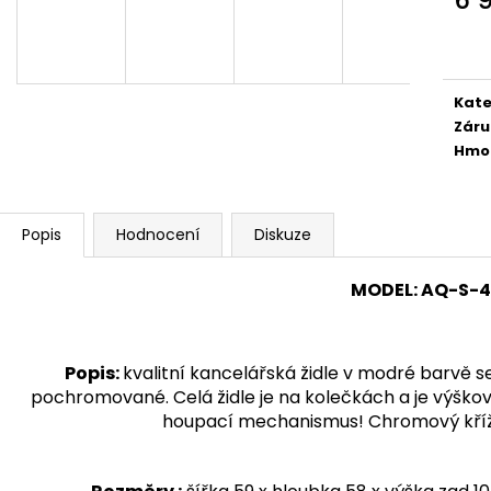
1 890 Kč
24 300 Kč
Měr
cena
Kate
Záru
Hmo
Popis
Hodnocení
Diskuze
MODEL
:
AQ-S-4
Popis
:
kvalitní kancelářská židle v modré barvě 
pochromované. Celá židle je na kolečkách a je výškově
houpací mechanismus! Chromový kříž .