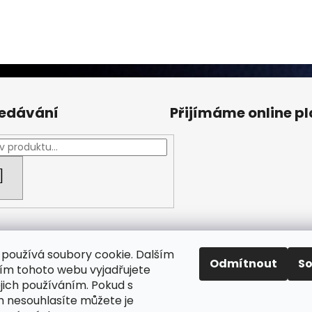
edávání
Přijímáme online p
HLEDAT
používá soubory cookie. Dalším
Odmítnout
S
m tohoto webu vyjadřujete
ejich používáním. Pokud s
Facebook Fan page
Nábytek STRNAD
 nesouhlasíte můžete je