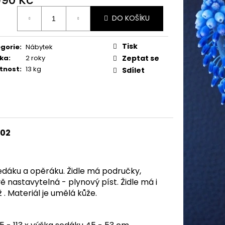
ná
DO KOŠÍKU
:
Tisk
gorie
:
Nábytek
ka
:
2 roky
Zeptat se
tnost
:
13 kg
Sdílet
02
sedáku a opěráku. Židle má područky,
 nastavytelná - plynový píst. Židle má i
 Materiál je umělá kůže.