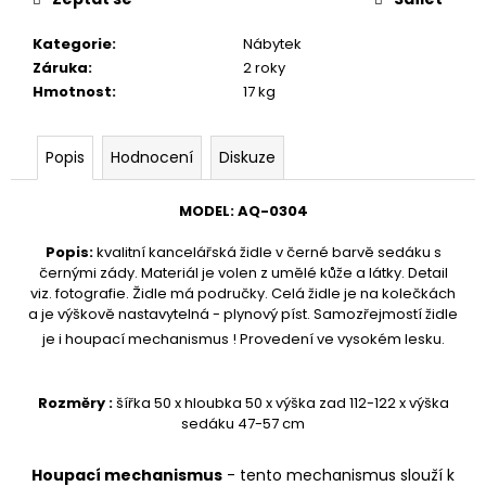
č
u
Kategorie
:
Nábytek
j
Záruka
:
2 roky
e
Hmotnost
:
17 kg
m
e
Popis
Hodnocení
Diskuze
KŘESLO
AQ-
MODEL
:
AQ-
0304
0949
UŠÁK
Popis
:
kvalitní kancelářská židle v černé barvě sedáku s
24
černými zády. Materiál je volen z umělé kůže a látky. Detail
300
viz. fotografie. Židle má područky. Celá židle je na kolečkách
Kč
a je výškově nastavytelná - plynový píst. Samozřejmostí židle
je i houpací mechanismus ! Provedení ve vysokém lesku.
Rozměry :
šířka 50 x hloubka 50 x výška zad 112-122 x výška
sedáku 47-57 cm
Houpací mechanismus
- tento mechanismus slouží k