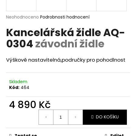
a
j
Průměrné
Neohodnoceno
Podrobnosti hodnocení
í
hodnocení
Kancelářská židle AQ-
produktu
t
je
?
0304
závodní židle
0,0
z
5
hvězdiček.
Výškově nastavitelná,područky pro pohodlnost
HLEDAT
Skladem
Kód:
464
D
4 890 Kč
o
p
Měrná
o
DO KOŠÍKU
cena:
r
u
Zeptat se
Sdílet