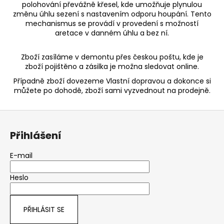
polohování převážně křesel, kde umožňuje plynulou
změnu úhlu sezení s nastavením odporu houpání. Tento
mechanismus se provádí v provedení s možností
aretace v danném úhlu a bez ní.
Zboží zasíláme v demontu přes českou poštu, kde je
zboží pojištěno a zásilka je možna sledovat online.
Případně zboží dovezeme Vlastní dopravou a dokonce si
můžete po dohodě, zboží sami vyzvednout na prodejně.
Z
á
Přihlášení
p
a
E-mail
t
Heslo
í
PŘIHLÁSIT SE