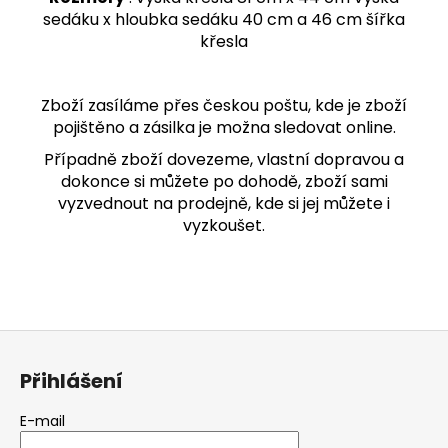
sedáku x hloubka sedáku 40 cm a 46 cm šířka
křesla
Zboží zasíláme přes českou poštu, kde je zboží
pojištěno a zásilka je možna sledovat online.
Případně zboží dovezeme, vlastní dopravou a
dokonce si můžete po dohodě, zboží sami
vyzvednout na prodejně, kde si jej můžete i
vyzkoušet.
Z
á
Přihlášení
p
a
E-mail
t