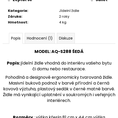
č
u
Kategorie
:
Jídelní židle
j
Záruka
:
2 roky
e
Hmotnost
:
4 kg
m
e
Popis
Hodnocení (1)
Diskuze
TABURETKA
STOLIČKA
MODEL
:
AQ-S288 ŠEDÁ
PODNOŽKA
HOKR
Popis
:
jídelní židle vhodná do interiéru vašeho bytu
AQ-
S-
či domu nebo restaurace.
088
Pohodlná a d
esignově ergonomicky tvarovaná židle.
3
Masivní buková podnož v barvě přírodní a černá
990
Kč
kovová výztuha, plastový sedák v černé matné barvě.
Židle
má vynikající uplatnění v soukromých i veřejných
interiérech.
Rozměry
: výška křesla 81 cm x 44 cm výška