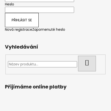
Heslo
í
PŘIHLÁSIT SE
Nová registrace
Zapomenuté heslo
Vyhledávání
HLEDAT
Přijímáme online platby