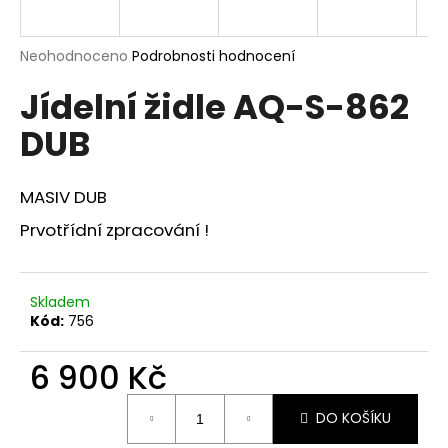
a
j
Průměrné
Neohodnoceno
Podrobnosti hodnocení
í
hodnocení
Jídelní židle AQ-S-862
produktu
t
je
?
DUB
0,0
z
5
hvězdiček.
MASIV DUB
Prvotřídní zpracování !
HLEDAT
Skladem
D
Kód:
756
o
p
6 900 Kč
o
Měrná
r
DO KOŠÍKU
cena:
u