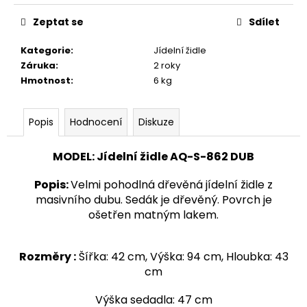
č
u
Zeptat se
Sdílet
j
e
Kategorie
:
Jídelní židle
m
Záruka
:
2 roky
e
Hmotnost
:
6 kg
KŘESLO
Popis
Hodnocení
Diskuze
AQ-
0949
UŠÁK
MODEL
: Jídelní židle AQ-S-862 DUB
24
300
Popis
:
Velmi pohodlná dřevěná jídelní židle z
Kč
masivního dubu. Sedák je dřevěný. Povrch je
ošetřen matným lakem.
Rozměry :
Šířka: 42 cm, Výška: 94 cm, Hloubka: 43
cm
Výška sedadla: 47 cm