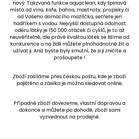
nový. Takzvaná funkce aquaclean, kdy špinavá
místa od vína, kafe, bahna, mastnoty, propisky či
od Vašeho domácího mazlíčka, setřete jen
hadříkem s vodou. Nejvyšší dostupná odolnost
oděru látky je 150 000 otáček či cyklů, je to až
neuvěřitelné, ale právě kvalitou látek se lišíme od
konkurence a na židli můžete plnohodnotně žít a
užívat ji. Aniž byste byly smutní, že si ji zničíte a
prošoupete !
Zboží zasíláme přes českou poštu, kde je zboží
pojištěno a zásilka je možna sledovat online.
Případně zboží dovezeme, vlastní dopravou a
dokonce si můžete po dohodě, zboží sami
vyzvednout na prodejně.