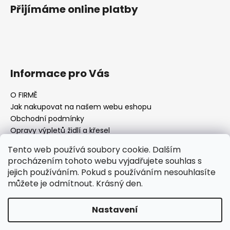
Přijímáme online platby
Informace pro Vás
O FIRMĚ
Jak nakupovat na našem webu eshopu
Obchodní podmínky
Opravy výpletů židlí a křesel
Tento web používá soubory cookie. Dalším
procházením tohoto webu vyjadřujete souhlas s
jejich používáním. Pokud s používáním nesouhlasíte
Facebook Fan page
Nábytek STRNAD
můžete je odmítnout. Krásný den.
Vytvořil Shoptet
Nastavení
Copyright 2026
AQ-FURNITURE Jan Strnad Nábytek