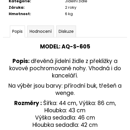
č
Kategorie
:
Jídelní židle
u
Záruka
:
2 roky
j
Hmotnost
:
6 kg
e
m
Popis
Hodnocení
Diskuze
e
MODEL
:
AQ-
S-605
TABURETKA
STOLIČKA
PODNOŽKA
Popis
:
dřevěná jídelní židle z překližky a
HOKR
kovové pochromované nohy. Vhodná i do
AQ-
S-
kanceláří.
088
Na výběr jsou barvy: přírodní buk, třešeň a
3
990
wenge.
Kč
Rozměry :
Šířka: 44 cm, Výška: 86 cm,
Hloubka: 43 cm
Výška sedadla: 46 cm
Hloubka sedadla: 42 cm