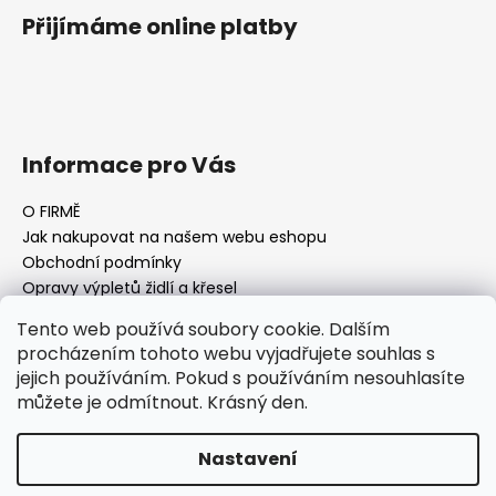
Přijímáme online platby
Informace pro Vás
O FIRMĚ
Jak nakupovat na našem webu eshopu
Obchodní podmínky
Opravy výpletů židlí a křesel
Tento web používá soubory cookie. Dalším
procházením tohoto webu vyjadřujete souhlas s
jejich používáním. Pokud s používáním nesouhlasíte
Facebook Fan page
Nábytek STRNAD
můžete je odmítnout. Krásný den.
Vytvořil Shoptet
Nastavení
Copyright 2026
AQ-FURNITURE Jan Strnad Nábytek