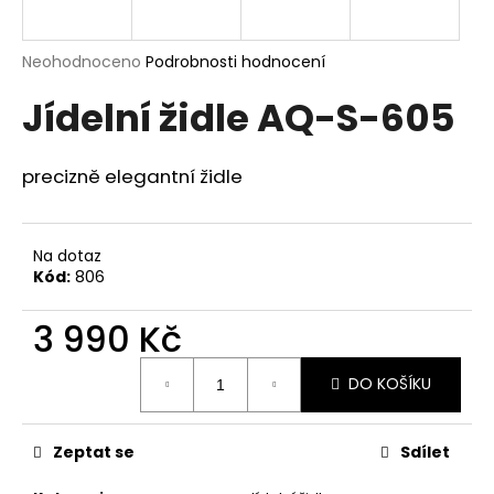
a
j
Průměrné
Neohodnoceno
Podrobnosti hodnocení
í
hodnocení
Jídelní židle AQ-S-605
produktu
t
je
?
0,0
z
precizně elegantní židle
5
hvězdiček.
Na dotaz
HLEDAT
Kód:
806
3 990 Kč
D
Měrná
o
DO KOŠÍKU
cena:
p
o
r
Zeptat se
Sdílet
u