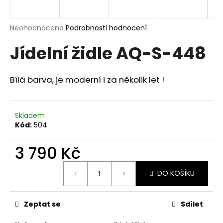
a
j
Průměrné
Neohodnoceno
Podrobnosti hodnocení
í
hodnocení
Jídelní židle AQ-S-448
produktu
t
je
?
0,0
z
Bílá barva, je moderní i za několik let !
5
hvězdiček.
Skladem
HLEDAT
Kód:
504
3 790 Kč
D
Měrná
o
DO KOŠÍKU
cena:
p
o
r
Zeptat se
Sdílet
u