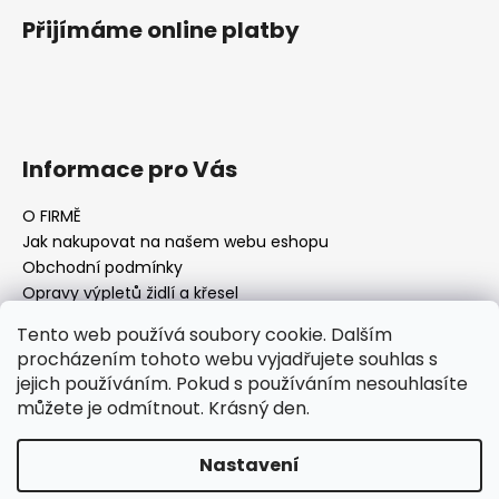
Přijímáme online platby
Informace pro Vás
O FIRMĚ
Jak nakupovat na našem webu eshopu
Obchodní podmínky
Opravy výpletů židlí a křesel
Tento web používá soubory cookie. Dalším
procházením tohoto webu vyjadřujete souhlas s
jejich používáním. Pokud s používáním nesouhlasíte
Facebook Fan page
Nábytek STRNAD
můžete je odmítnout. Krásný den.
Vytvořil Shoptet
Nastavení
Copyright 2026
AQ-FURNITURE Jan Strnad Nábytek