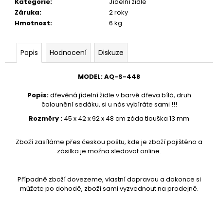
č
Kategorie
:
Jídelní židle
u
Záruka
:
2 roky
j
Hmotnost
:
6 kg
e
m
Popis
Hodnocení
Diskuze
e
MODEL
:
AQ-S-448
VĚŠÁK
DŘEVĚNÝ
Popis
:
dřevěná jídelní židle v barvě dřeva bílá,
druh
AQ-
čalounění sedáku, si u nás vybíráte sami !!!
080
Rozměry :
45 x 42 x 92 x 48
cm záda tlouška 13 mm
1
890
Kč
Zboží zasíláme přes českou poštu, kde je zboží pojištěno a
zásilka je možna sledovat online.
Případně zboží dovezeme, vlastní dopravou a dokonce si
můžete po dohodě, zboží sami vyzvednout na prodejně.