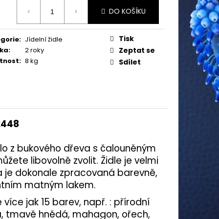
ná
DO KOŠÍKU
:
Tisk
gorie
:
Jídelní židle
ka
:
2 roky
Zeptat se
tnost
:
8 kg
Sdílet
2448
eslo z bukového dřeva s čalouněným
ete libovolně zvolit. Židle je velmi
 a je dokonale zpracovaná barevně,
entním matným lakem.
 více jak 15 barev, např. : přírodní
dá, tmavě hnědá, mahagon, ořech,