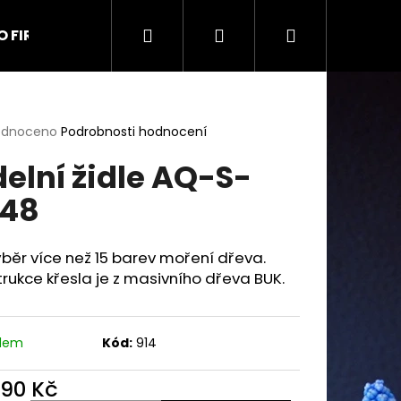
Hledat
Přihlášení
Nákupní
O FIRMĚ
Kontakt
Obchodní podmínky
Na
košík
rné
odnoceno
Podrobnosti hodnocení
cení
delní židle AQ-S-
ktu
48
ček.
běr více než 15 barev moření dřeva.
rukce křesla je z masivního dřeva BUK.
adem
Kód:
914
690 Kč
9 UŠÁK