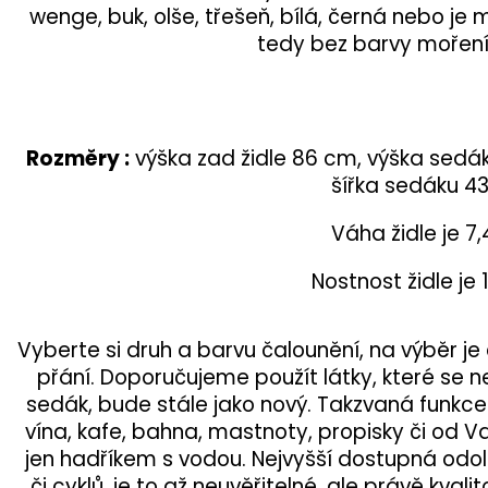
wenge, buk, olše, třešeň, bílá, černá nebo je
tedy bez barvy moření 
Rozměry :
výška zad židle 86 cm, výška sed
šířka sedáku 4
Váha židle je 7,
Nostnost židle je 
Vyberte si druh a barvu čalounění, na výběr je
přání. Doporučujeme použít látky, které se ne
sedák, bude stále jako nový. Takzvaná funkc
vína, kafe, bahna, mastnoty, propisky či od 
jen hadříkem s vodou. Nejvyšší dostupná odol
či cyklů, je to až neuvěřitelné, ale právě kval