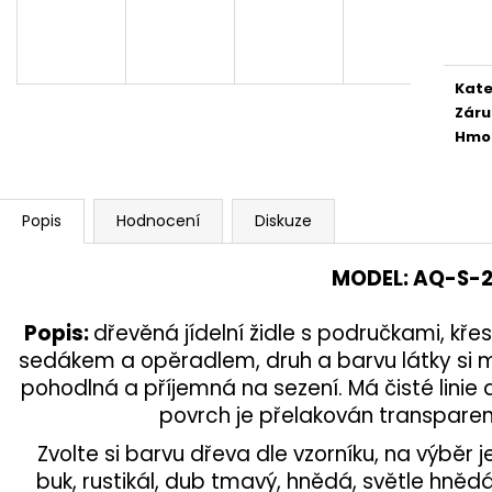
Měr
1 890 Kč
24 300 Kč
cena
Kate
Záru
Hmo
Popis
Hodnocení
Diskuze
MODEL
:
AQ-
S-
Popis
:
dřevěná jídelní židle s područkami, kř
sedákem a opěradlem, druh a barvu látky si můž
pohodlná a příjemná na sezení. Má čisté linie
povrch je přelakován transpar
Zvolte si barvu dřeva dle vzorníku, na výběr je
buk, rustikál, dub tmavý, hnědá, světle hně