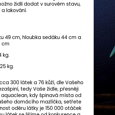
 možno židli dodat v surovém stavu,
a lakování.
áku 49 cm, hloubka sedáku 44 cm a
3 cm
4 kg.
125 kg.
 cca 300 látek a 76 kůží, dle Vašeho
zašpiní, tedy Vaše židle, přesněji
e aquaclean, kdy špinavá místa od
Vašeho domácího mazlíčka, setřete
nost oděru látky je 150 000 otáček
itou látek se lišíme od konkurence a