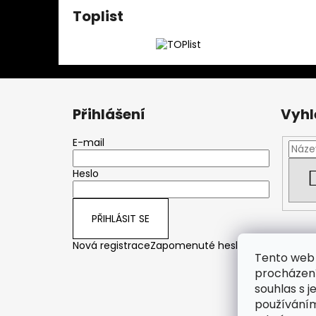
Toplist
Z
á
Přihlášení
Vyhl
p
a
E-mail
t
Heslo
í
PŘIHLÁSIT SE
Nová registrace
Zapomenuté heslo
Tento web 
procházení
souhlas s j
používáním