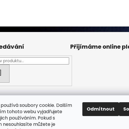
edávání
Přijímáme online p
HLEDAT
používá soubory cookie. Dalším
Odmítnout
S
m tohoto webu vyjadřujete
ejich používáním. Pokud s
Facebook Fan page
Nábytek STRNAD
 nesouhlasíte můžete je