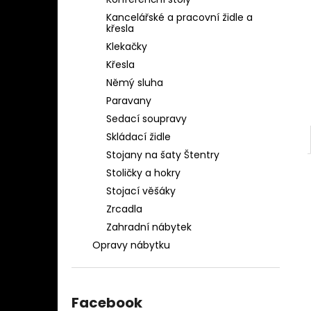
OBLEČENÍ AQ-039
l
Kancelářské a pracovní židle a
1 280 Kč
křesla
Klekačky
Křesla
Němý sluha
Paravany
Sedací soupravy
Skládací židle
Stojany na šaty Štentry
Stoličky a hokry
Stojací věšáky
Zrcadla
Zahradní nábytek
Opravy nábytku
Facebook