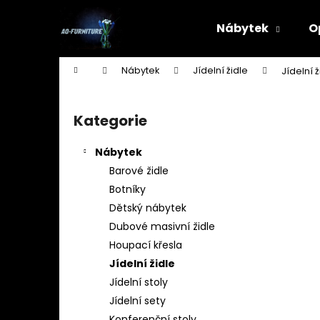
K
Přejít
na
o
Nábytek
O
obsah
Zpět
Zpět
š
do
do
í
Domů
Nábytek
Jídelní židle
Jídelní 
k
obchodu
obchodu
P
o
Kategorie
Přeskočit
s
kategorie
t
Nábytek
r
Barové židle
a
Botníky
n
Dětský nábytek
n
Dubové masivní židle
í
Houpací křesla
p
Jídelní židle
a
Jídelní stoly
n
Jídelní sety
STOJAN NA ŠATY - ŠTENDR - VĚŠÁK NA
e
Konferenční stoly