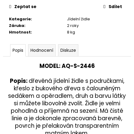
č
u
Zeptat se
Sdílet
j
Kategorie
:
Jídelní židle
e
Záruka
:
2 roky
m
Hmotnost
:
8 kg
e
Popis
Hodnocení
Diskuze
VĚŠÁK
DŘEVĚNÝ
AQ-
MODEL
:
AQ-
S-2446
080
1
890
Popis
:
dřevěná jídelní židle s područkami,
Kč
křeslo z bukového dřeva s čalouněným
sedákem a opěradlem, druh a barvu látky
si můžete libovolně zvolit. Židle je velmi
pohodlná a příjemná na sezení. Má čisté
linie a je dokonale zpracovaná barevně,
povrch je přelakován transparentním
matným lakem.