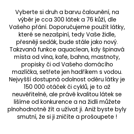
Vyberte si druh a barvu čalounění, na
výběr je cca 300 látek a 76 kůží, dle
Vašeho přání. Doporučujeme použít látky,
které se nezašpiní, tedy Vaše židle,
přesněji sedák, bude stále jako nový.
Takzvaná funkce aquaclean, kdy špinavá
místa od vína, kafe, bahna, mastnoty,
propisky či od Vašeho domácího
mazlíčka, setřete jen hadříkem s vodou.
Nejvyšší dostupná odolnost oděru látky je
150 000 otáček či cyklů, je to až
neuvěřitelné, ale právě kvalitou látek se
lišíme od konkurence a na židli můžete
plnohodnotně žít a užívat ji. Aniž byste byly
smutní, že si ji zničíte a prošoupete !