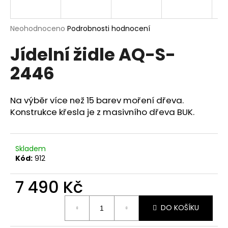
a
j
Průměrné
Neohodnoceno
Podrobnosti hodnocení
í
hodnocení
Jídelní židle AQ-S-
produktu
t
je
?
2446
0,0
z
5
hvězdiček.
Na výběr více než 15 barev moření dřeva.
Konstrukce křesla je z masivního dřeva BUK.
HLEDAT
Skladem
Kód:
912
D
o
7 490 Kč
p
o
Měrná
r
DO KOŠÍKU
cena:
u