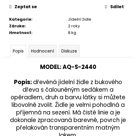
č
u
Zeptat se
Sdílet
j
Kategorie
:
Jídelní židle
e
Záruka
:
2 roky
m
Hmotnost
:
8 kg
e
Popis
Hodnocení
Diskuze
KŘESLO
AQ-
0949
MODEL
:
AQ-
S-2440
UŠÁK
24
300
Popis
:
dřevěná jídelní židle z bukového
Kč
dřeva s čalouněným sedákem a
opěradlem, druh a barvu látky si můžete
libovolně zvolit. Židle je velmi pohodlná a
příjemná na sezení. Má čisté linie a je
dokonale zpracovaná barevně, povrch je
přelakován transparentním matným
lakem.