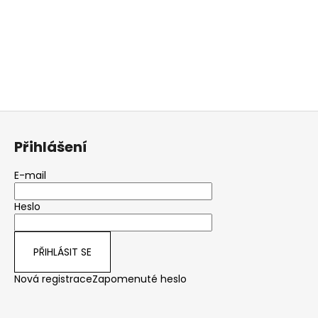
Z
á
Přihlášení
p
a
E-mail
t
Heslo
í
PŘIHLÁSIT SE
Nová registrace
Zapomenuté heslo