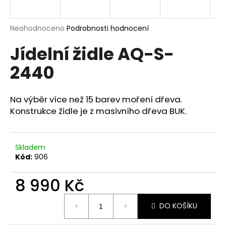
a
j
Průměrné
Neohodnoceno
Podrobnosti hodnocení
í
hodnocení
Jídelní židle AQ-S-
produktu
t
je
?
2440
0,0
z
5
hvězdiček.
Na výběr více než 15 barev moření dřeva.
Konstrukce židle je z masivního dřeva BUK.
HLEDAT
Skladem
Kód:
906
D
o
8 990 Kč
p
o
Měrná
r
DO KOŠÍKU
cena:
u