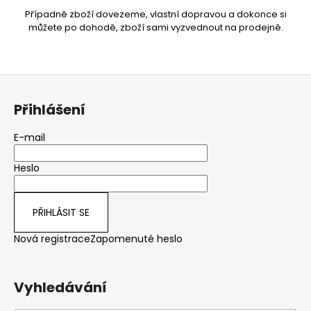
Případně zboží dovezeme, vlastní dopravou a dokonce si
můžete po dohodě, zboží sami vyzvednout na prodejně.
Z
á
Přihlášení
p
a
E-mail
t
Heslo
í
PŘIHLÁSIT SE
Nová registrace
Zapomenuté heslo
Vyhledávání