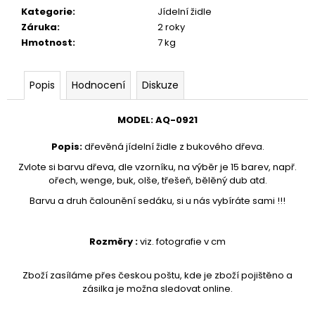
č
Kategorie
:
Jídelní židle
u
Záruka
:
2 roky
j
Hmotnost
:
7 kg
e
m
e
Popis
Hodnocení
Diskuze
VĚŠÁK
MODEL
:
AQ-
0921
DŘEVĚNÝ
AQ-
Popis
:
dřevěná jídelní židle z bukového dřeva.
080
Zvlote si barvu dřeva, dle vzorníku, na výběr je 15 barev, např.
1
ořech, wenge, buk, olše, třešeň, bělěný dub atd.
890
Kč
Barvu a druh čalounění sedáku, si u nás vybíráte sami !!!
Rozměry :
viz. fotografie v cm
Zboží zasíláme přes českou poštu, kde je zboží pojištěno a
zásilka je možna sledovat online.