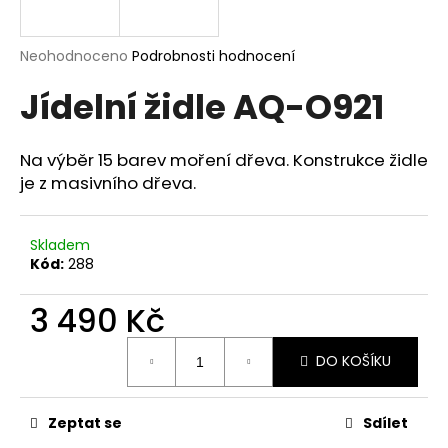
a
j
Průměrné
Neohodnoceno
Podrobnosti hodnocení
í
hodnocení
Jídelní židle AQ-O921
produktu
t
je
?
0,0
z
Na výběr 15 barev moření dřeva. Konstrukce židle
5
je z masivního dřeva.
hvězdiček.
HLEDAT
Skladem
Kód:
288
3 490 Kč
D
o
Měrná
p
DO KOŠÍKU
cena:
o
r
Zeptat se
Sdílet
u