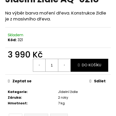
je
a
0,0
z
j
Na výběr barva moření dřeva. Konstrukce židle
5
je z masivního dřeva.
í
hvězdiček.
t
?
Skladem
Kód:
321
3 990 Kč
HLEDAT
Měrná
DO KOŠÍKU
cena:
Zeptat se
Sdílet
D
o
Kategorie
:
Jídelní židle
p
Záruka
:
2 roky
o
Hmotnost
:
7 kg
r
u