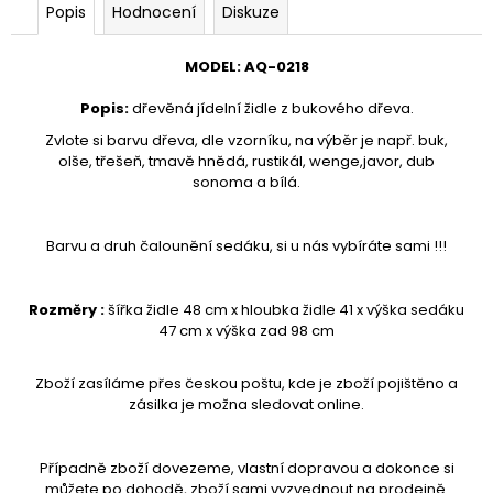
č
Popis
Hodnocení
Diskuze
u
j
MODEL
:
AQ-
0218
e
m
Popis
:
dřevěná jídelní židle z bukového dřeva.
e
Zvlote si barvu dřeva, dle vzorníku, na výběr je např. buk,
olše, třešeň, tmavě hnědá, rustikál, wenge,javor, dub
sonoma a bílá.
TABURETKA
STOLIČKA
PODNOŽKA
HOKR
Barvu a druh čalounění sedáku, si u nás vybíráte sami !!!
AQ-
S-
088
Rozměry :
šířka židle 48 cm x hloubka židle 41 x výška sedáku
3
47 cm x výška zad 98 cm
990
Kč
Zboží zasíláme přes českou poštu, kde je zboží pojištěno a
zásilka je možna sledovat online.
Případně zboží dovezeme, vlastní dopravou a dokonce si
můžete po dohodě, zboží sami vyzvednout na prodejně.