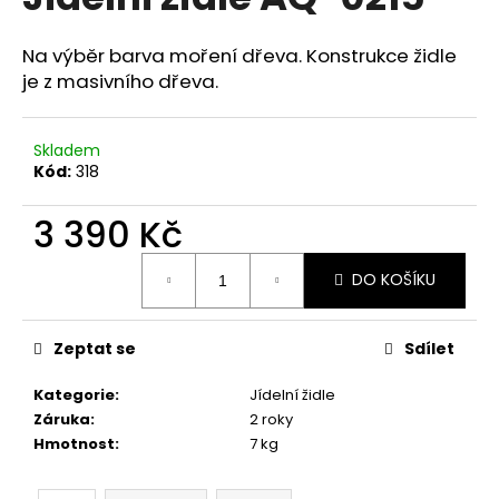
je
a
0,0
z
j
Na výběr barva moření dřeva. Konstrukce židle
5
je z masivního dřeva.
í
hvězdiček.
t
?
Skladem
Kód:
318
3 390 Kč
HLEDAT
Měrná
DO KOŠÍKU
cena:
Zeptat se
Sdílet
D
o
Kategorie
:
Jídelní židle
p
Záruka
:
2 roky
o
Hmotnost
:
7 kg
r
u