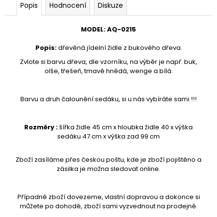
č
Popis
Hodnocení
Diskuze
u
j
MODEL
:
AQ-
0215
e
m
Popis
:
dřevěná jídelní židle z bukového dřeva.
e
Zvlote si barvu dřeva, dle vzorníku, na výběr je např. buk,
olše, třešeň, tmavě hnědá, wenge a bílá.
STOJAN
NA
ŠATY
Barvu a druh čalounění sedáku, si u nás vybíráte sami !!!
-
ŠTENDR
-
Rozměry :
šířka židle 45 cm x hloubka židle 40 x výška
VĚŠÁK
sedáku 47 cm x výška zad 99 cm
NA
OBLEČENÍ
AQ-
Zboží zasíláme přes českou poštu, kde je zboží pojištěno a
039
zásilka je možna sledovat online.
1
280
Kč
Případně zboží dovezeme, vlastní dopravou a dokonce si
můžete po dohodě, zboží sami vyzvednout na prodejně.