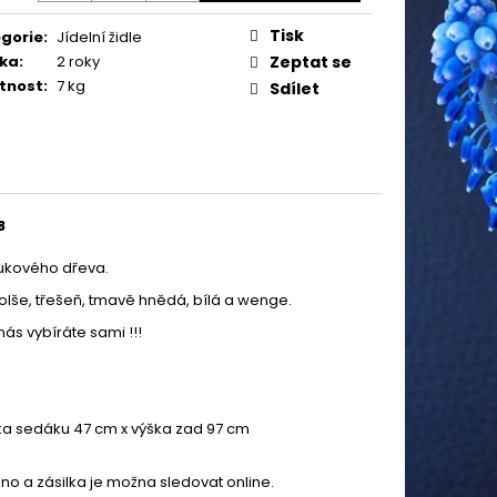
Tisk
gorie
:
Jídelní židle
ka
:
2 roky
Zeptat se
tnost
:
7 kg
Sdílet
8
bukového dřeva.
, olše, třešeň, tmavě hnědá, bílá a wenge.
nás vybíráte sami !!!
ýška sedáku 47 cm x výška zad 97 cm
no a zásilka je možna sledovat online.