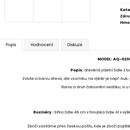
1 890 Kč
24 300 Kč
Kate
Záru
Hmo
Popis
Hodnocení
Diskuze
MODEL
:
AQ-
020
Popis
:
dřevěná jídelní židle z 
Zvlote si barvu dřeva, dle vzorníku, na výběr je např. buk
Barvu a druh čalounění sedáku, si u 
Rozměry :
šířka židle 46 cm x hloubka židle 41 x v
Zboží zasíláme přes českou poštu, kde je zboží pojiště