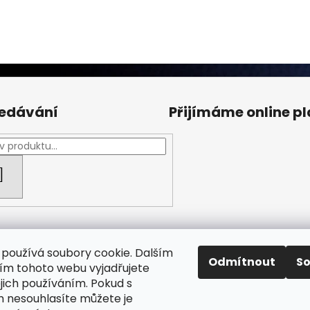
edávání
Přijímáme online p
HLEDAT
používá soubory cookie. Dalším
Odmítnout
S
m tohoto webu vyjadřujete
ejich používáním. Pokud s
Facebook Fan page
Nábytek STRNAD
 nesouhlasíte můžete je