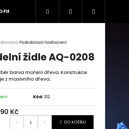
Hledat
Přihlášení
Nákupní
O FIRMĚ
Kontakt
Obchodní podmínky
Na
košík
rné
odnoceno
Podrobnosti hodnocení
cení
delní židle AQ-0208
ktu
ýběr barva moření dřeva. Konstrukce
 je z masivního dřeva.
ček.
adem
Kód:
312
990 Kč
ná
DO KOŠÍKU
:
9 UŠÁK