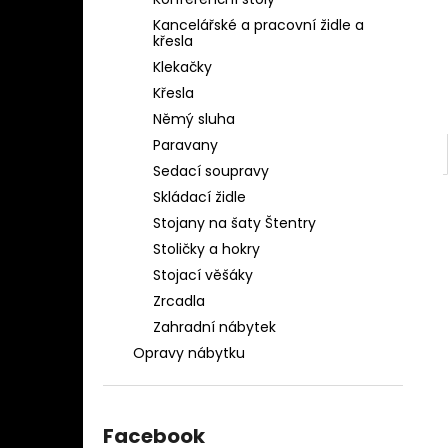
OBLEČENÍ AQ-039
l
Kancelářské a pracovní židle a
1 280 Kč
křesla
Klekačky
Křesla
Němý sluha
Paravany
Sedací soupravy
Skládací židle
Stojany na šaty Štentry
Stoličky a hokry
Stojací věšáky
Zrcadla
Zahradní nábytek
Opravy nábytku
Facebook