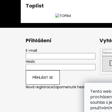
Toplist
Z
á
Přihlášení
Vyhl
p
a
E-mail
t
Heslo
í
PŘIHLÁSIT SE
Nová registrace
Zapomenuté heslo
Tento web 
procházení
souhlas s j
používáním