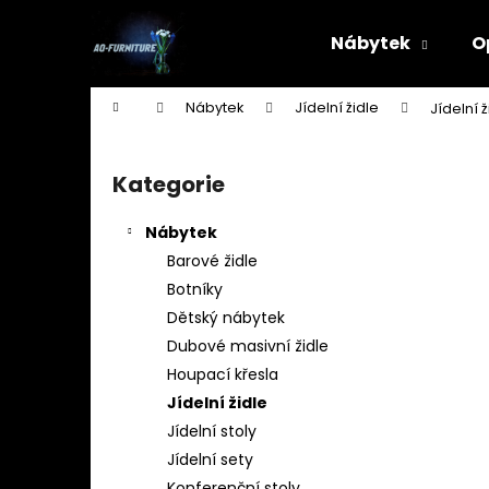
K
Přejít
na
o
Nábytek
O
obsah
Zpět
Zpět
š
do
do
í
Domů
Nábytek
Jídelní židle
Jídelní 
k
obchodu
obchodu
P
o
Kategorie
Přeskočit
s
kategorie
t
Nábytek
r
Barové židle
a
Botníky
n
Dětský nábytek
n
Dubové masivní židle
í
Houpací křesla
p
Jídelní židle
a
Jídelní stoly
n
Jídelní sety
STOJAN NA ŠATY - ŠTENDR - VĚŠÁK NA
e
Konferenční stoly