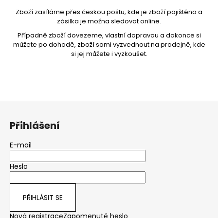
Zboží zasíláme přes českou poštu, kde je zboží pojištěno a
zásilka je možna sledovat online.
Případně zboží dovezeme, vlastní dopravou a dokonce si
můžete po dohodě, zboží sami vyzvednout na prodejně, kde
si jej můžete i vyzkoušet.
Z
á
Přihlášení
p
a
E-mail
t
Heslo
í
PŘIHLÁSIT SE
Nová registrace
Zapomenuté heslo