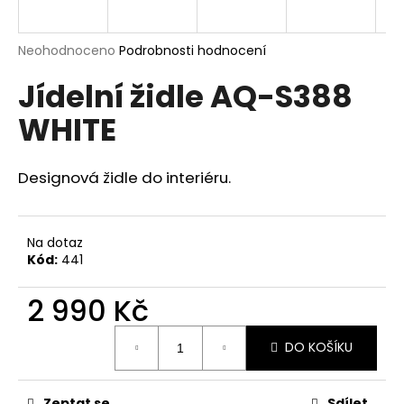
a
j
Průměrné
Neohodnoceno
Podrobnosti hodnocení
í
hodnocení
Jídelní židle AQ-S388
produktu
t
je
?
WHITE
0,0
z
5
hvězdiček.
Designová židle do interiéru.
HLEDAT
Na dotaz
Kód:
441
D
2 990 Kč
o
p
Měrná
o
DO KOŠÍKU
cena:
r
u
Zeptat se
Sdílet