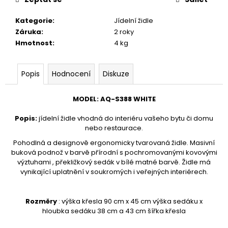
č
u
Kategorie
:
Jídelní židle
j
Záruka
:
2 roky
e
Hmotnost
:
4 kg
m
e
Popis
Hodnocení
Diskuze
STOJAN
NA
MODEL
:
AQ-S388 WHITE
ŠATY
-
Popis
:
jídelní židle vhodná do interiéru vašeho bytu či domu
ŠTENDR
nebo restaurace.
-
VĚŠÁK
Pohodlná a d
esignově ergonomicky tvarovaná židle. Masivní
NA
buková podnož v barvě
přírodní s pochromovanými kovovými
OBLEČENÍ
výztuhami
, překližkový sedák v bílé matné barvě. Židle
má
AQ-
vynikající uplatnění v soukromých i veřejných interiérech.
039
1
280
Rozměry
: výška křesla 90 cm x 45 cm výška sedáku x
Kč
hloubka sedáku 38 cm a 43 cm šířka křesla