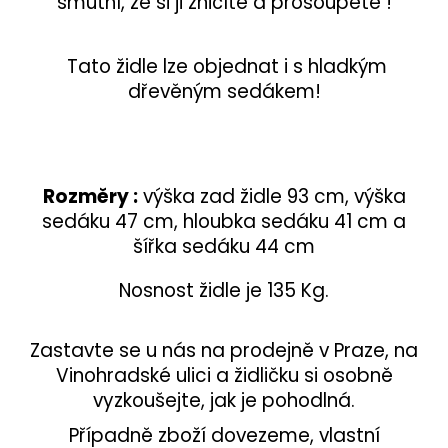
smutní, že si ji zničíte a prošoupete !
Tato židle lze objednat i s hladkým
dřevěným sedákem!
Rozměry :
výška zad židle 93 cm, výška
sedáku 47 cm, hloubka sedáku 41 cm a
šířka sedáku 44 cm
Nosnost židle je 135 Kg.
Zastavte se u nás na prodejně v Praze, na
Vinohradské ulici a židličku si osobně
vyzkoušejte, jak je pohodlná.
Případně zboží dovezeme, vlastní