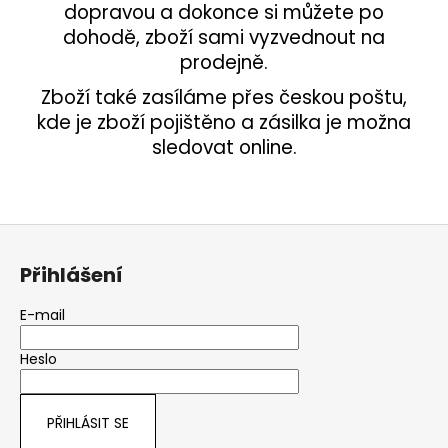
dopravou a dokonce si můžete po
dohodě, zboží sami vyzvednout na
prodejně.
Zboží také zasíláme přes českou poštu,
kde je zboží pojištěno a zásilka je možna
sledovat online.
Z
á
Přihlášení
p
a
E-mail
t
Heslo
í
PŘIHLÁSIT SE