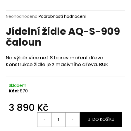
a
j
Průměrné
Neohodnoceno
Podrobnosti hodnocení
í
hodnocení
Jídelní židle AQ-S-909
produktu
t
je
?
čaloun
0,0
z
5
hvězdiček.
Na výběr více než 8 barev moření dřeva.
Konstrukce židle je z masivního dřeva. BUK
HLEDAT
Skladem
Kód:
870
D
o
3 890 Kč
p
o
Měrná
r
DO KOŠÍKU
cena:
u