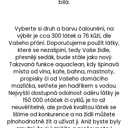
bílá.
Vyberte si druh a barvu čalounění, na
výběr je cca 300 látek a 76 kůží, dle
Vašeho přání. Doporučujeme použít látky,
které se nezašpiní, tedy Vaše židle,
přesněji sedák, bude stále jako nový.
Takzvaná funkce aquaclean, kdy špinavá
místa od vína, kafe, bahna, mastnoty,
propisky či od Vašeho domácího
mazlíčka, setřete jen hadříkem s vodou.
Nejvyšší dostupná odolnost oděru látky je
150 000 otáček či cyklů, je to až
neuvěřitelné, ale právě kvalitou látek se
lišíme od konkurence a na židli můžete
plnohodnotně žít a užívat ji. Aniž byste byly