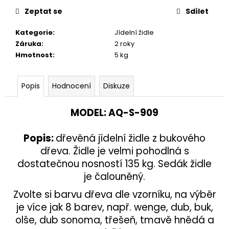
č
u
Zeptat se
Sdílet
j
Kategorie
:
Jídelní židle
e
Záruka
:
2 roky
m
Hmotnost
:
5 kg
e
Popis
Hodnocení
Diskuze
VĚŠÁK
DŘEVĚNÝ
AQ-
MODEL
:
AQ-
S-909
080
1
890
Popis
:
dřevěná jídelní židle z bukového
Kč
dřeva. Židle je velmi pohodlná s
dostatečnou nosností 135 kg. Sedák židle
je čalouněný.
Zvolte si barvu dřeva dle vzorníku, na výběr
je více jak 8 barev, např. wenge, dub, buk,
olše, dub sonoma, třešeň, tmavě hnědá a