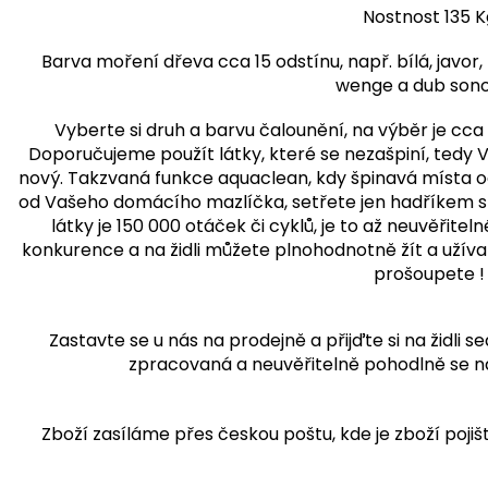
Nostnost 135 K
Barva moření dřeva cca 15 odstínu, např. bílá, javor, 
wenge a dub son
Vyberte si druh a barvu čalounění, na výběr je cca 
Doporučujeme použít látky, které se nezašpiní, tedy Va
nový. Takzvaná funkce aquaclean, kdy špinavá místa od
od Vašeho domácího mazlíčka, setřete jen hadříkem s 
látky je 150 000 otáček či cyklů, je to až neuvěřiteln
konkurence a na židli můžete plnohodnotně žít a užívat ji
prošoupete !
Zastavte se u nás na prodejně a přijďte si na židli s
zpracovaná a neuvěřitelně pohodlně se na 
Zboží zasíláme přes českou poštu, kde je zboží pojiš