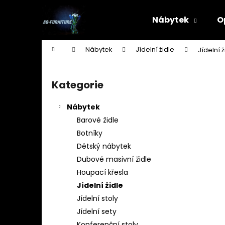
K
Přejít
na
o
Nábytek
O
obsah
Zpět
Zpět
š
do
do
í
Domů
Nábytek
Jídelní židle
Jídelní 
k
obchodu
obchodu
P
o
Kategorie
Přeskočit
s
kategorie
t
Nábytek
r
Barové židle
a
Botníky
n
Dětský nábytek
n
Dubové masivní židle
í
Houpací křesla
p
Jídelní židle
a
Jídelní stoly
n
Jídelní sety
STOJAN NA ŠATY - ŠTENDR - VĚŠÁK NA
e
Konferenční stoly