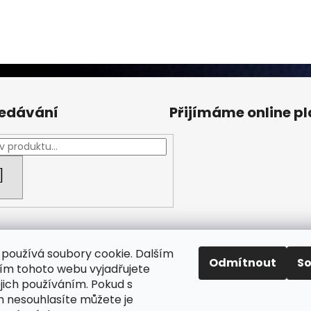
edávání
Přijímáme online p
HLEDAT
používá soubory cookie. Dalším
Odmítnout
S
m tohoto webu vyjadřujete
ejich používáním. Pokud s
Facebook Fan page
Nábytek STRNAD
 nesouhlasíte můžete je