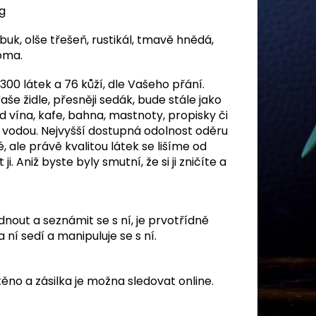
g
buk, olše třešeň, rustikál, tmavě hnědá,
oma.
300 látek a 76 kůží, dle Vašeho přání.
še židle, přesněji sedák, bude stále jako
 vína, kafe, bahna, mastnoty, propisky či
vodou. Nejvyšší dostupná odolnost oděru
é, ale právě kvalitou látek se lišíme od
. Aniž byste byly smutní, že si ji zničíte a
ednout a seznámit se s ní, je prvotřídně
ní sedí a manipuluje se s ní.
těno a zásilka je možna sledovat online.