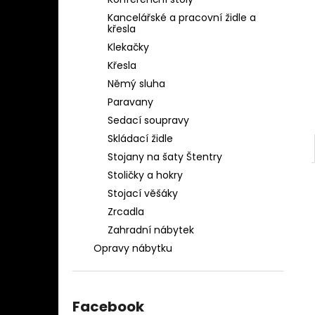
OBLEČENÍ AQ-039
l
Kancelářské a pracovní židle a
1 280 Kč
křesla
Klekačky
Křesla
Němý sluha
Paravany
Sedací soupravy
Skládací židle
Stojany na šaty Štentry
Stoličky a hokry
Stojací věšáky
Zrcadla
Zahradní nábytek
Opravy nábytku
Facebook