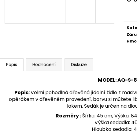
1 890 Kč
24 300 Kč
Měr
cena
Kate
Záru
Hmo
Popis
Hodnocení
Diskuze
MODEL
:
AQ-S-8
Popis
:
Velmi pohodlná dřevěná jídelní židle z masi
opěrákem v dřevěném provedení, barvu si můžete libo
lakem. Sedák je určen na dlo
Rozměry :
Šířka: 45 cm, Výška: 8
Výška sedadla: 4
Hloubka sedadla: 