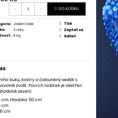
ná
DO KOŠÍKU
:
Tisk
gorie
:
Jídelní židle
ka
:
2 roky
Zeptat se
tnost
:
6 kg
Sdílet
65
vního buku, kostry a čalouněný sedák s
volně zvolit. Povrch nožiček je ošetřen
uhodobé sezení.
4 cm, Hloubka: 50 cm
6 cm
46 cm