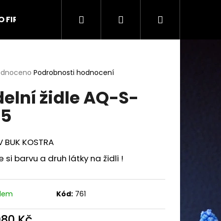
Hledat
Přihlášení
Nákupní
O FIRMĚ
Kontakt
Obchodní podmínky
Na
košík
rné
odnoceno
Podrobnosti hodnocení
cení
delní židle AQ-S-
ktu
65
ček.
V BUK KOSTRA
e si barvu a druh látky na židli !
adem
Kód:
761
9 UŠÁK
980 Kč