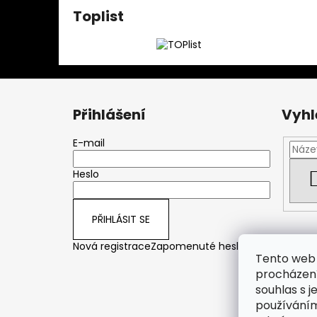
Toplist
Z
á
Přihlášení
Vyhl
p
a
E-mail
t
Heslo
í
PŘIHLÁSIT SE
Nová registrace
Zapomenuté heslo
Tento web 
procházení
souhlas s j
používáním