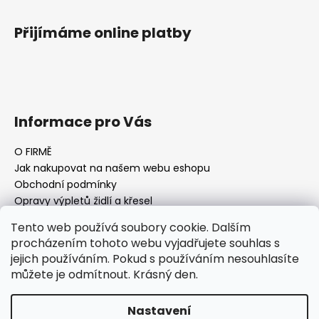
Přijímáme online platby
Informace pro Vás
O FIRMĚ
Jak nakupovat na našem webu eshopu
Obchodní podmínky
Opravy výpletů židlí a křesel
Tento web používá soubory cookie. Dalším
procházením tohoto webu vyjadřujete souhlas s
jejich používáním. Pokud s používáním nesouhlasíte
Facebook Fan page
Nábytek STRNAD
můžete je odmítnout. Krásný den.
Vytvořil Shoptet
Nastavení