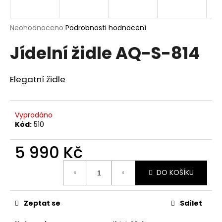
a
j
Průměrné
Neohodnoceno
Podrobnosti hodnocení
í
hodnocení
Jídelní židle AQ-S-814
produktu
t
je
?
0,0
z
Elegatní židle
5
hvězdiček.
Vyprodáno
HLEDAT
Kód:
510
5 990 Kč
D
Měrná
o
DO KOŠÍKU
cena:
p
o
r
Zeptat se
Sdílet
u