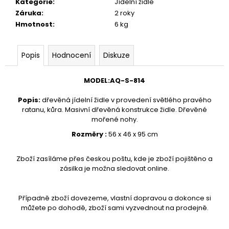
č
Kategorie
:
Jídelní židle
u
Záruka
:
2 roky
j
Hmotnost
:
6 kg
e
m
Popis
Hodnocení
Diskuze
e
MODEL
:
AQ-S-814
VĚŠÁK
DŘEVĚNÝ
Popis
:
dřevěná jídelní židle v provedení světlého pravého
AQ-
ratanu, kůra. Masivní dřevěná konstrukce židle. Dřevěné
080
mořené nohy.
1
Rozměry :
56 x 46 x 95 cm
890
Kč
Zboží zasíláme přes českou poštu, kde je zboží pojištěno a
zásilka je možna sledovat online.
Případně zboží dovezeme, vlastní dopravou a dokonce si
můžete po dohodě, zboží sami vyzvednout na prodejně.