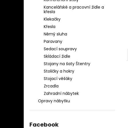
OBLEČENÍ AQ-039
l
Kancelářské a pracovní židle a
1 280 Kč
křesla
Klekačky
Křesla
Němý sluha
Paravany
Sedací soupravy
Skládací židle
Stojany na šaty Štentry
Stoličky a hokry
Stojací věšáky
Zrcadla
Zahradní nábytek
Opravy nábytku
Facebook