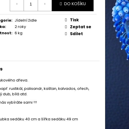
DO KOŠÍKU
:
Tisk
gorie
:
Jídelní židle
ka
:
2 roky
Zeptat se
tnost
:
6 kg
Sdílet
79
bukového dřeva.
např. rustikál, palisandr, kaštan, kalvados, ořech,
 dub, bílá atd.
nás vybíráte sami !!!
loubka sedáku 40 cm a šířka sedáku 49 cm