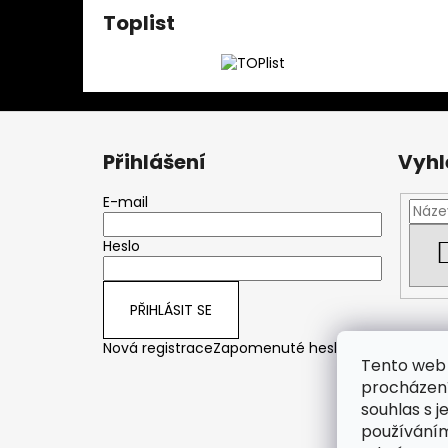
Toplist
Z
á
Přihlášení
Vyhl
p
a
E-mail
t
Heslo
í
PŘIHLÁSIT SE
Nová registrace
Zapomenuté heslo
Tento web 
procházení
souhlas s j
používáním