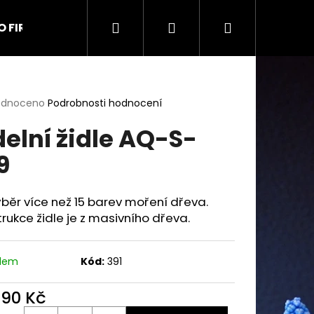
Hledat
Přihlášení
Nákupní
O FIRMĚ
Kontakt
Obchodní podmínky
Na
košík
rné
odnoceno
Podrobnosti hodnocení
cení
delní židle AQ-S-
ktu
9
ček.
běr více než 15 barev moření dřeva.
rukce židle je z masivního dřeva.
adem
Kód:
391
890 Kč
9 UŠÁK
ná