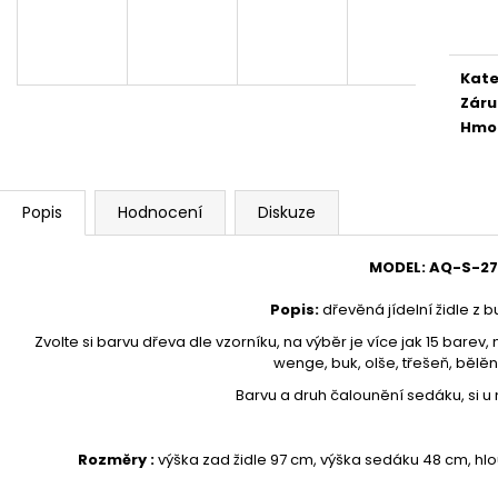
1 890 Kč
24 300 Kč
cena
Kate
Záru
Hmo
Popis
Hodnocení
Diskuze
MODEL
:
AQ-
S-2
Popis
:
dřevěná jídelní židle z 
Zvolte si barvu dřeva dle vzorníku, na výběr je více jak 15 barev, 
wenge, buk, olše, třešeň, bělěný
Barvu a druh čalounění sedáku, si u 
Rozměry :
výška zad židle 97 cm, výška sedáku 48 cm, h