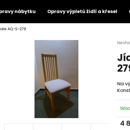
pravy nábytku
Opravy výpletů židlí a křesel
židle AQ-S-279
Co potřebujete najít?
Průmě
Neoh
hodno
Jí
produ
HLEDAT
je
27
0,0
z
5
Doporučujeme
hvězdi
Na vý
Konst
Skl
4 
VĚŠÁK DŘEVĚNÝ AQ-080
KŘESLO AQ-094
Měr