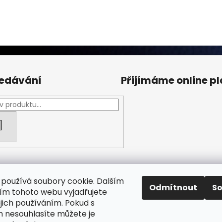
edávání
Přijímáme online p
HLEDAT
používá soubory cookie. Dalším
Odmítnout
S
m tohoto webu vyjadřujete
ejich používáním. Pokud s
Facebook Fan page
Nábytek STRNAD
 nesouhlasíte můžete je