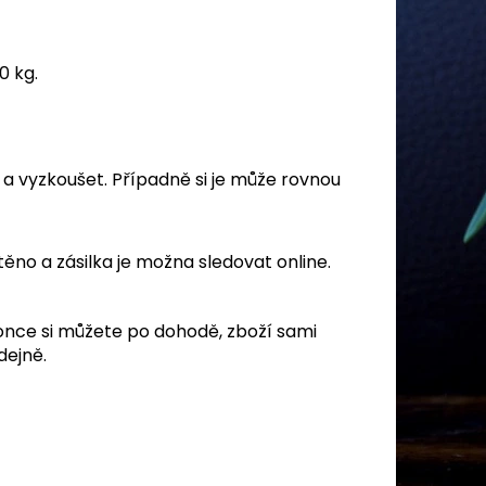
0 kg.
t a vyzkoušet. Případně si je může rovnou
těno a zásilka je možna sledovat online.
once si můžete po dohodě, zboží sami
dejně.