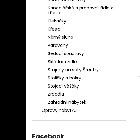
OBLEČENÍ AQ-039
l
Kancelářské a pracovní židle a
1 280 Kč
křesla
Klekačky
Křesla
Němý sluha
Paravany
Sedací soupravy
Skládací židle
Stojany na šaty Štentry
Stoličky a hokry
Stojací věšáky
Zrcadla
Zahradní nábytek
Opravy nábytku
Facebook