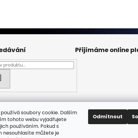
edávání
Přijímáme online p
HLEDAT
používá soubory cookie. Dalším
Odmítnout
S
m tohoto webu vyjadřujete
ejich používáním. Pokud s
Facebook Fan page
Nábytek STRNAD
 nesouhlasíte můžete je