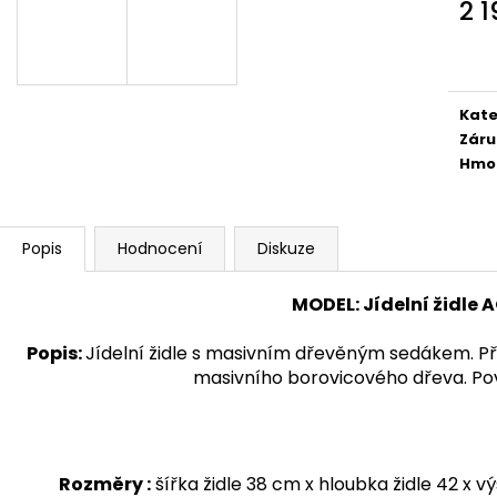
2 
1 890 Kč
24 300 Kč
Měr
cena
Kate
Záru
Hmo
Popis
Hodnocení
Diskuze
MODEL
: Jídelní židle
Popis
:
Jídelní židle s masivním dřevěným sedákem. Pří
masivního borovicového dřeva. Povr
Rozměry :
šířka židle 38 cm x hloubka židle 42 x 