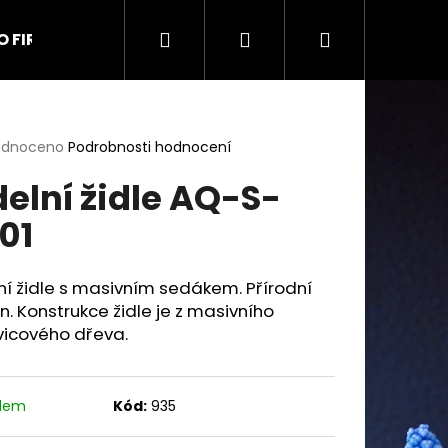
Hledat
Přihlášení
Nákupní
O FIRMĚ
Kontakt
Obchodní podmínky
Na
košík
rné
odnoceno
Podrobnosti hodnocení
cení
delní židle AQ-S-
ktu
01
ček.
ní židle s masivním sedákem. Přírodní
n.
Konstrukce židle je z masivního
vicového dřeva.
adem
Kód:
935
9 UŠÁK