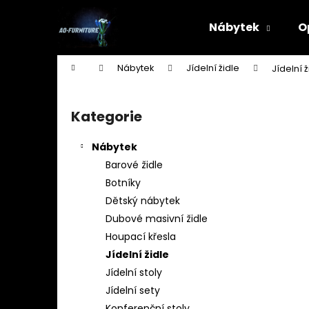
K
Přejít
na
o
Nábytek
O
obsah
Zpět
Zpět
š
do
do
í
Domů
Nábytek
Jídelní židle
Jídelní 
k
obchodu
obchodu
P
o
Kategorie
Přeskočit
s
kategorie
t
Nábytek
r
Barové židle
a
Botníky
n
Dětský nábytek
n
Dubové masivní židle
í
Houpací křesla
p
Jídelní židle
a
Jídelní stoly
n
Jídelní sety
STOJAN NA ŠATY - ŠTENDR - VĚŠÁK NA
e
Konferenční stoly