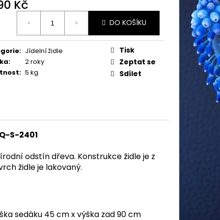
190 Kč
ná
DO KOŠÍKU
:
Tisk
gorie
:
Jídelní židle
ka
:
2 roky
Zeptat se
tnost
:
5 kg
Sdílet
 AQ-S-2401
rodní odstín dřeva. Konstrukce židle je z
ch židle je lakovaný.
výška sedáku 45 cm x výška zad 90 cm