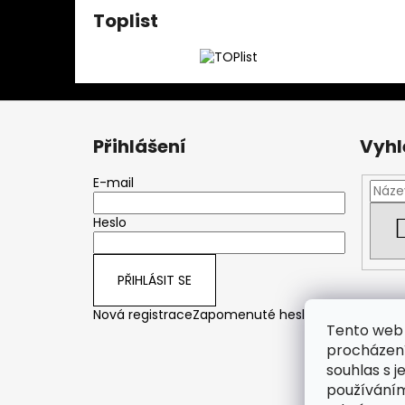
Toplist
Z
á
Přihlášení
Vyhl
p
a
E-mail
t
Heslo
í
PŘIHLÁSIT SE
Nová registrace
Zapomenuté heslo
Tento web 
procházení
souhlas s j
používáním