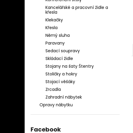
OBLEČENÍ AQ-039
l
Kancelářské a pracovní židle a
1 280 Kč
křesla
Klekačky
Křesla
Němý sluha
Paravany
Sedací soupravy
Skládací židle
Stojany na šaty Štentry
Stoličky a hokry
Stojací věšáky
Zrcadla
Zahradní nábytek
Opravy nábytku
Facebook