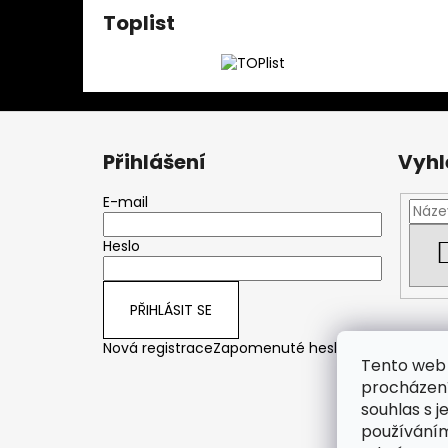
Toplist
Z
á
Přihlášení
Vyhl
p
a
E-mail
t
Heslo
í
PŘIHLÁSIT SE
Nová registrace
Zapomenuté heslo
Tento web 
procházení
souhlas s j
používáním