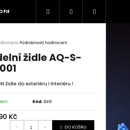
Hledat
Přihlášení
Nákupní
O FIRMĚ
Kontakt
Obchodní podmínky
Na
košík
rné
odnoceno
Podrobnosti hodnocení
cení
delní židle AQ-S-
ktu
001
ček.
N židle do exteriéru i interiéru !
adem
Kód:
949
490 Kč
ná
9 UŠÁK
DO KOŠÍKU
: