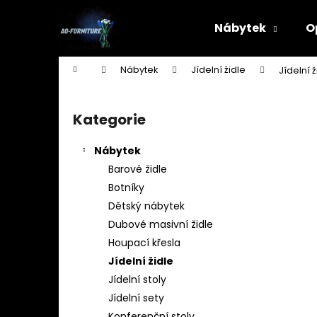
K
Přejít
na
o
Nábytek
O
obsah
Zpět
Zpět
š
do
do
í
Domů
Nábytek
Jídelní židle
Jídelní 
k
obchodu
obchodu
P
o
Kategorie
Přeskočit
s
kategorie
t
Nábytek
r
Barové židle
a
Botníky
n
Dětský nábytek
n
Dubové masivní židle
í
Houpací křesla
p
Jídelní židle
a
Jídelní stoly
n
Jídelní sety
STOJAN NA ŠATY - ŠTENDR - VĚŠÁK NA
e
Konferenční stoly