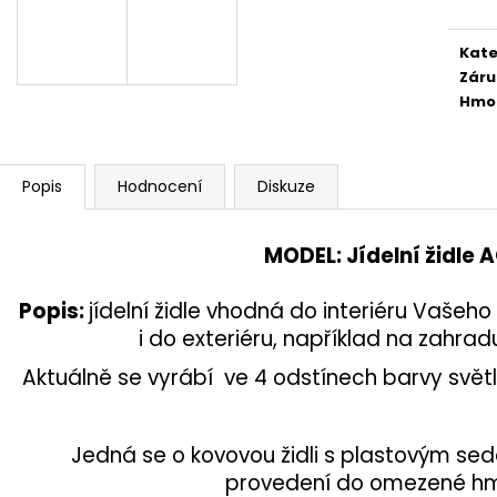
1 890 Kč
24 300 Kč
Kate
Záru
Hmo
Popis
Hodnocení
Diskuze
MODEL
: Jídelní židle
Popis
:
jídelní židle vhodná do interiéru Vašeh
i do exteriéru, například na zahrad
Aktuálně se vyrábí ve 4 odstínech barvy světl
Jedná se o kovovou židli s plastovým 
provedení do omezené hmo