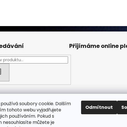
edávání
Přijímáme online p
HLEDAT
používá soubory cookie. Dalším
Odmítnout
S
m tohoto webu vyjadřujete
ejich používáním. Pokud s
Facebook Fan page
Nábytek STRNAD
 nesouhlasíte můžete je