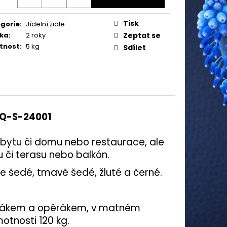
Tisk
gorie
:
Jídelní židle
ka
:
2 roky
Zeptat se
tnost
:
5 kg
Sdílet
 AQ-S-24001
o bytu či domu nebo restaurace, ale
u či terasu nebo balkón.
e šedé, tmavě šedé, žluté a černé.
sedákem a opěrákem, v matném
tnosti 120 kg.