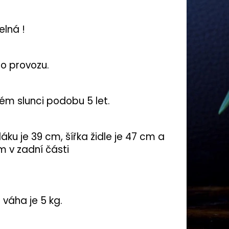
elná !
o provozu.
m slunci podobu 5 let.
ku je 39 cm, šířka židle je 47 cm a
m v zadní části
 váha je 5 kg.