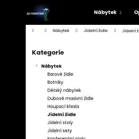
K
Přejít
na
o
Nábytek
O
obsah
Zpět
Zpět
š
do
do
í
Domů
Nábytek
Jídelní židle
Jídelní 
k
obchodu
obchodu
P
o
Kategorie
Přeskočit
s
kategorie
t
Nábytek
r
Barové židle
a
Botníky
n
Dětský nábytek
n
Dubové masivní židle
í
Houpací křesla
p
Jídelní židle
a
Jídelní stoly
n
Jídelní sety
STOJAN NA ŠATY - ŠTENDR - VĚŠÁK NA
e
Konferenční stoly