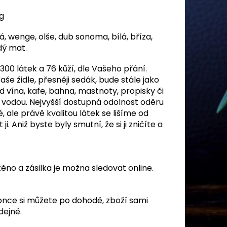
g
á, wenge, olše, dub sonoma, bílá, bříza,
dý mat.
300 látek a 76 kůží, dle Vašeho přání.
še židle, přesněji sedák, bude stále jako
 vína, kafe, bahna, mastnoty, propisky či
vodou. Nejvyšší dostupná odolnost oděru
é, ale právě kvalitou látek se lišíme od
. Aniž byste byly smutní, že si ji zničíte a
těno a zásilka je možna sledovat online.
once si můžete po dohodě, zboží sami
dejně.