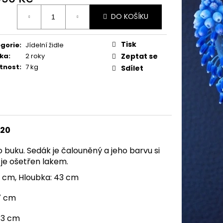
ná
DO KOŠÍKU
:
Tisk
gorie
:
Jídelní židle
ka
:
2 roky
Zeptat se
tnost
:
7 kg
Sdílet
20
 buku. Sedák je čalouněný a jeho barvu si
 je ošetřen lakem.
6 cm, Hloubka: 43 cm
7 cm
43 cm