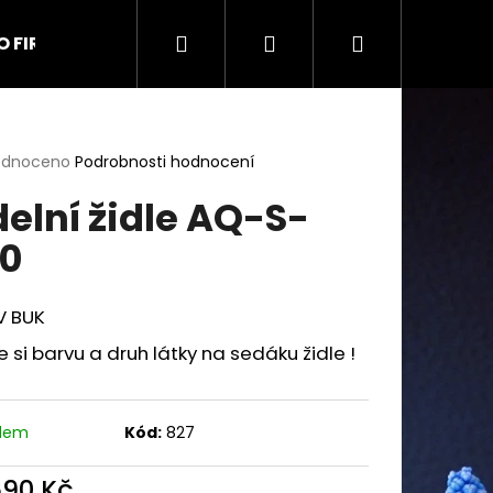
Hledat
Přihlášení
Nákupní
O FIRMĚ
Kontakt
Obchodní podmínky
Na
košík
rné
odnoceno
Podrobnosti hodnocení
cení
delní židle AQ-S-
ktu
0
ček.
V BUK
e si barvu a druh látky na sedáku židle !
adem
Kód:
827
9 UŠÁK
690 Kč