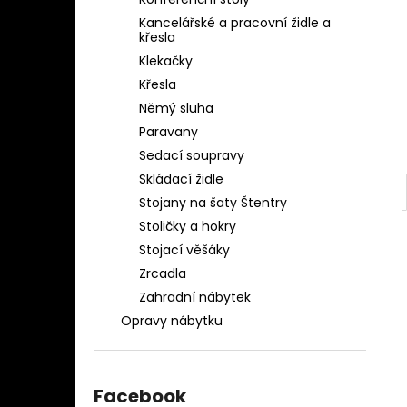
OBLEČENÍ AQ-039
l
Kancelářské a pracovní židle a
1 280 Kč
křesla
Klekačky
Křesla
Němý sluha
Paravany
Sedací soupravy
Skládací židle
Stojany na šaty Štentry
Stoličky a hokry
Stojací věšáky
Zrcadla
Zahradní nábytek
Opravy nábytku
Facebook