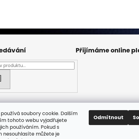
edávání
Přijímáme online p
HLEDAT
používá soubory cookie. Dalším
Odmítnout
S
m tohoto webu vyjadřujete
ejich používáním. Pokud s
Facebook Fan page
Nábytek STRNAD
 nesouhlasíte můžete je