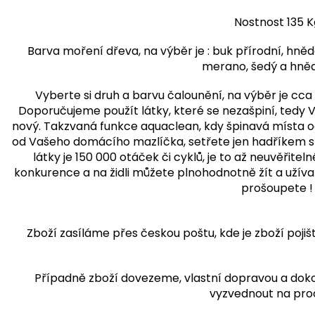
Nostnost 135 K
Barva moření dřeva, na výběr je : buk přírodní, hněd
merano, šedý a hně
Vyberte si druh a barvu čalounění, na výběr je cca 
Doporučujeme použít látky, které se nezašpiní, tedy Va
nový. Takzvaná funkce aquaclean, kdy špinavá místa od
od Vašeho domácího mazlíčka, setřete jen hadříkem s 
látky je 150 000 otáček či cyklů, je to až neuvěřiteln
konkurence a na židli můžete plnohodnotně žít a užívat ji
prošoupete !
Zboží zasíláme přes českou poštu, kde je zboží pojiš
Případně zboží dovezeme, vlastní dopravou a dok
vyzvednout na pro