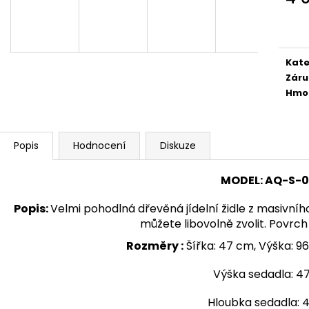
1 890 Kč
24 300 Kč
Měr
cena
Kate
Záru
Hmo
Popis
Hodnocení
Diskuze
MODEL
:
AQ-S-0
Popis
:
Velmi pohodlná dřevěná jídelní židle z masivního
můžete libovolně zvolit. Povrch
Rozměry :
Šířka: 47 cm, Výška: 9
Výška sedadla: 4
Hloubka sedadla: 