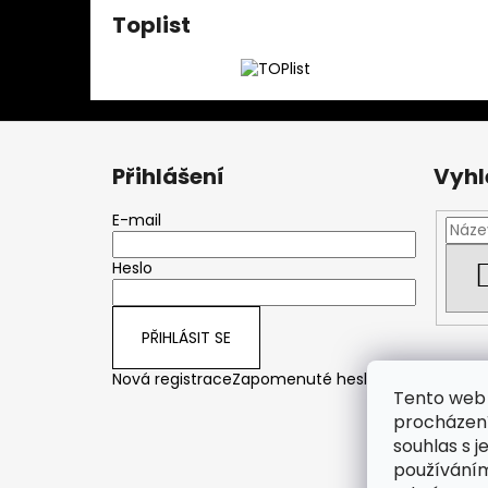
Toplist
Z
á
Přihlášení
Vyhl
p
a
E-mail
t
Heslo
í
PŘIHLÁSIT SE
Nová registrace
Zapomenuté heslo
Tento web 
procházení
souhlas s j
používáním