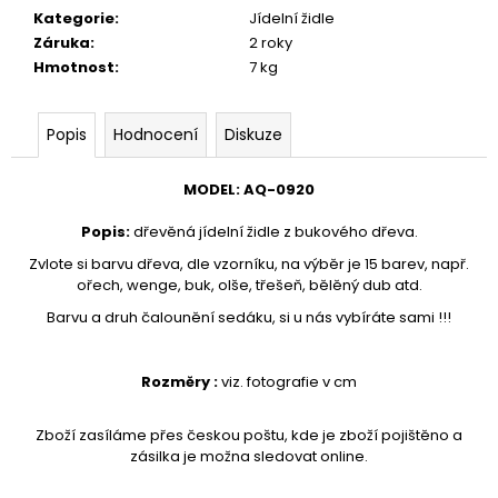
č
Kategorie
:
Jídelní židle
u
Záruka
:
2 roky
j
Hmotnost
:
7 kg
e
m
e
Popis
Hodnocení
Diskuze
VĚŠÁK
MODEL
:
AQ-
0920
DŘEVĚNÝ
AQ-
Popis
:
dřevěná jídelní židle z bukového dřeva.
080
Zvlote si barvu dřeva, dle vzorníku, na výběr je 15 barev, např.
1
ořech, wenge, buk, olše, třešeň, bělěný dub atd.
890
Kč
Barvu a druh čalounění sedáku, si u nás vybíráte sami !!!
Rozměry :
viz. fotografie v cm
Zboží zasíláme přes českou poštu, kde je zboží pojištěno a
zásilka je možna sledovat online.