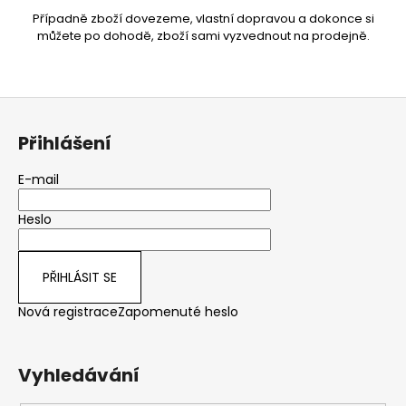
Případně zboží dovezeme, vlastní dopravou a dokonce si
můžete po dohodě, zboží sami vyzvednout na prodejně.
Z
á
Přihlášení
p
a
E-mail
t
Heslo
í
PŘIHLÁSIT SE
Nová registrace
Zapomenuté heslo
Vyhledávání