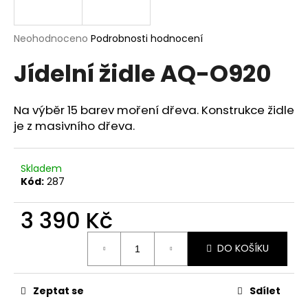
a
j
Průměrné
Neohodnoceno
Podrobnosti hodnocení
í
hodnocení
Jídelní židle AQ-O920
produktu
t
je
?
0,0
z
Na výběr 15 barev moření dřeva. Konstrukce židle
5
je z masivního dřeva.
hvězdiček.
HLEDAT
Skladem
Kód:
287
3 390 Kč
D
o
Měrná
p
DO KOŠÍKU
cena:
o
r
Zeptat se
Sdílet
u