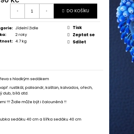
ná
DO KOŠÍKU
:
Tisk
gorie
:
Jídelní židle
ka
:
2 roky
Zeptat se
tnost
:
4.7 kg
Sdílet
 dřeva s hladkým sedákem
např. rustikál, palisandr, kaštan, kalvados, ořech,
 dub, bílá atd.
i !!! Židle může být i čalouněná !!
loubka sedáku 40 cm a šířka sedáku 40 cm