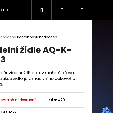
Hledat
Přihlášení
Nákupní
O FIRMĚ
Kontakt
Obchodní podmínky
Na
košík
rné
odnoceno
Podrobnosti hodnocení
cení
delní židle AQ-K-
ktu
3
ček.
běr více než 15 barev moření dřeva.
rukce židle je z masivního bukového
a.
entálně nedostupné
Kód:
420
9 UŠÁK
990 Kč