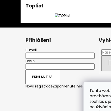
Toplist
Z
á
Přihlášení
Vyhl
p
a
E-mail
t
Heslo
í
PŘIHLÁSIT SE
Nová registrace
Zapomenuté heslo
Tento web 
procházení
souhlas s j
používáním