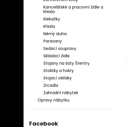
OBLEČENÍ AQ-039
l
Kancelářské a pracovní židle a
1 280 Kč
křesla
Klekačky
Křesla
Němý sluha
Paravany
Sedací soupravy
Skládací židle
Stojany na šaty Štentry
Stoličky a hokry
Stojací věšáky
Zrcadla
Zahradní nábytek
Opravy nábytku
Facebook