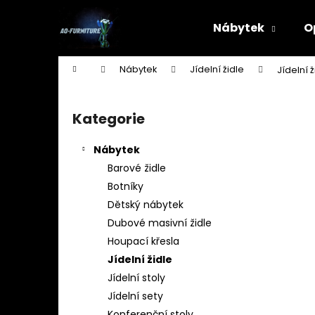
K
Přejít
na
o
Nábytek
O
obsah
Zpět
Zpět
š
do
do
í
Domů
Nábytek
Jídelní židle
Jídelní 
k
obchodu
obchodu
P
o
Kategorie
Přeskočit
s
kategorie
t
Nábytek
r
Barové židle
a
Botníky
n
Dětský nábytek
n
Dubové masivní židle
í
Houpací křesla
p
Jídelní židle
a
Jídelní stoly
n
Jídelní sety
STOJAN NA ŠATY - ŠTENDR - VĚŠÁK NA
e
Konferenční stoly