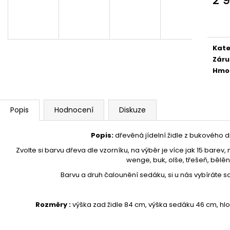
1 890 Kč
24 300 Kč
Měr
cena
Kate
Záru
Hmo
Popis
Hodnocení
Diskuze
Popis
:
dřevěná jídelní židle z bukového
Zvolte si barvu dřeva dle vzorníku, na výběr je více jak 15 barev, 
wenge, buk, olše, třešeň, bělěný
Barvu a druh čalounění sedáku, si u nás vybíráte sam
Rozměry :
výška zad židle 84 cm, výška sedáku 46 cm, h