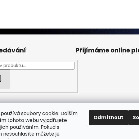
edávání
Přijímáme online p
HLEDAT
používá soubory cookie. Dalším
Odmítnout
S
m tohoto webu vyjadřujete
ejich používáním. Pokud s
Facebook Fan page
Nábytek STRNAD
 nesouhlasíte můžete je