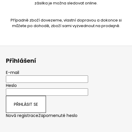
zásilka je možna sledovat online.
Případně zboží dovezeme, vlastní dopravou a dokonce si
můžete po dohodě, zboží sami vyzvednout na prodejně.
Z
á
Přihlášení
p
a
E-mail
t
Heslo
í
PŘIHLÁSIT SE
Nová registrace
Zapomenuté heslo