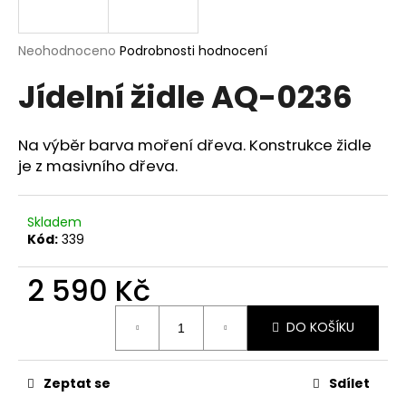
a
j
Průměrné
Neohodnoceno
Podrobnosti hodnocení
í
hodnocení
Jídelní židle AQ-0236
produktu
t
je
?
0,0
z
Na výběr barva moření dřeva. Konstrukce židle
5
je z masivního dřeva.
hvězdiček.
HLEDAT
Skladem
Kód:
339
2 590 Kč
D
o
Měrná
p
DO KOŠÍKU
cena:
o
r
Zeptat se
Sdílet
u