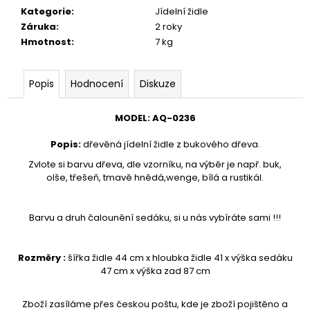
č
Kategorie
:
Jídelní židle
u
Záruka
:
2 roky
j
Hmotnost
:
7 kg
e
m
e
Popis
Hodnocení
Diskuze
STOJAN
MODEL
:
AQ-
0236
NA
ŠATY
Popis
:
dřevěná jídelní židle z bukového dřeva.
-
Zvlote si barvu dřeva, dle vzorníku, na výběr je např. buk,
ŠTENDR
-
olše, třešeň, tmavě hnědá,wenge, bílá a rustikál.
VĚŠÁK
NA
OBLEČENÍ
Barvu a druh čalounění sedáku, si u nás vybíráte sami !!!
AQ-
039
1
Rozměry :
šířka židle 44 cm x hloubka židle 41 x výška sedáku
280
47 cm x výška zad 87 cm
Kč
Zboží zasíláme přes českou poštu, kde je zboží pojištěno a