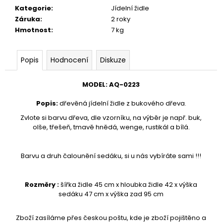
č
Kategorie
:
Jídelní židle
u
Záruka
:
2 roky
j
Hmotnost
:
7 kg
e
m
e
Popis
Hodnocení
Diskuze
VĚŠÁK
MODEL
:
AQ-
0223
DŘEVĚNÝ
AQ-
Popis
:
dřevěná jídelní židle z bukového dřeva.
080
Zvlote si barvu dřeva, dle vzorníku, na výběr je např. buk,
1
olše, třešeň, tmavě hnědá, wenge, rustikál a bílá.
890
Kč
Barvu a druh čalounění sedáku, si u nás vybíráte sami !!!
Rozměry :
šířka židle 45 cm x hloubka židle 42 x výška
sedáku 47 cm x výška zad 95 cm
Zboží zasíláme přes českou poštu, kde je zboží pojištěno a