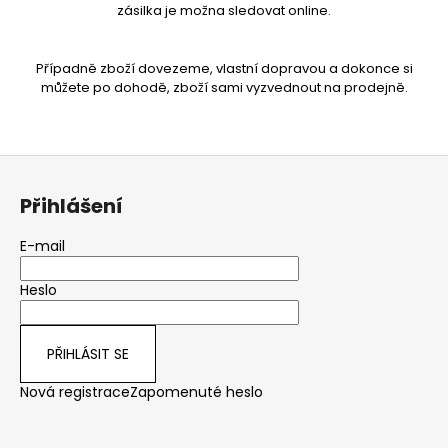
zásilka je možna sledovat online.
Případně zboží dovezeme, vlastní dopravou a dokonce si
můžete po dohodě, zboží sami vyzvednout na prodejně.
Z
á
Přihlášení
p
a
E-mail
t
Heslo
í
PŘIHLÁSIT SE
Nová registrace
Zapomenuté heslo