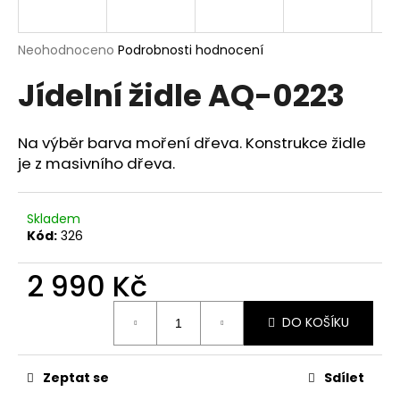
a
j
Průměrné
Neohodnoceno
Podrobnosti hodnocení
í
hodnocení
Jídelní židle AQ-0223
produktu
t
je
?
0,0
z
Na výběr barva moření dřeva. Konstrukce židle
5
je z masivního dřeva.
hvězdiček.
HLEDAT
Skladem
Kód:
326
2 990 Kč
D
o
Měrná
p
DO KOŠÍKU
cena:
o
r
Zeptat se
Sdílet
u