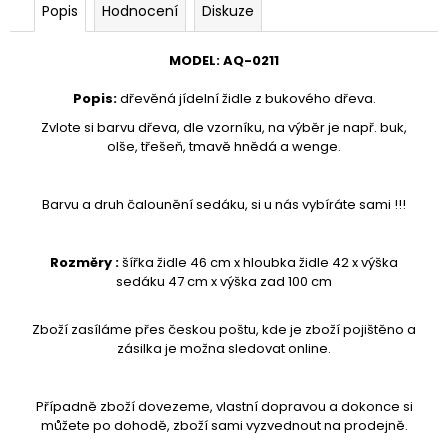
č
Popis
Hodnocení
Diskuze
u
j
MODEL
:
AQ-
0211
e
m
Popis
:
dřevěná jídelní židle z bukového dřeva.
e
Zvlote si barvu dřeva, dle vzorníku, na výběr je např. buk,
olše, třešeň, tmavě hnědá a wenge.
VĚŠÁK
DŘEVĚNÝ
AQ-
Barvu a druh čalounění sedáku, si u nás vybíráte sami !!!
080
1
Rozměry :
šířka židle 46 cm x hloubka židle 42 x výška
890
sedáku 47 cm x výška zad 100 cm
Kč
Zboží zasíláme přes českou poštu, kde je zboží pojištěno a
zásilka je možna sledovat online.
Případně zboží dovezeme, vlastní dopravou a dokonce si
můžete po dohodě, zboží sami vyzvednout na prodejně.