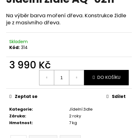
je
a
0,0
z
j
Na výběr barva moření dřeva. Konstrukce židle
5
je z masivního dřeva.
í
hvězdiček.
t
?
Skladem
Kód:
314
3 990 Kč
HLEDAT
Měrná
DO KOŠÍKU
cena:
Zeptat se
Sdílet
D
o
Kategorie
:
Jídelní židle
p
Záruka
:
2 roky
o
Hmotnost
:
7 kg
r
u