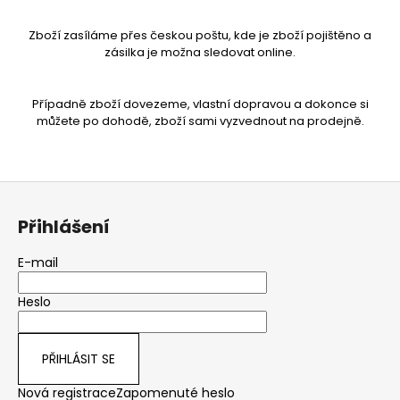
Zboží zasíláme přes českou poštu, kde je zboží pojištěno a
zásilka je možna sledovat online.
Případně zboží dovezeme, vlastní dopravou a dokonce si
můžete po dohodě, zboží sami vyzvednout na prodejně.
Z
á
Přihlášení
p
a
E-mail
t
Heslo
í
PŘIHLÁSIT SE
Nová registrace
Zapomenuté heslo