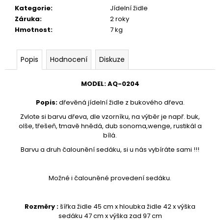
č
Kategorie
:
Jídelní židle
u
Záruka
:
2 roky
j
Hmotnost
:
7 kg
e
m
e
Popis
Hodnocení
Diskuze
VĚŠÁK
MODEL
:
AQ-
0204
DŘEVĚNÝ
AQ-
Popis
:
dřevěná jídelní židle z bukového dřeva.
080
Zvlote si barvu dřeva, dle vzorníku, na výběr je např. buk,
1
olše, třešeň, tmavě hnědá, dub sonoma,wenge, rustikál a
890
bílá.
Kč
Barvu a druh čalounění sedáku, si u nás vybíráte sami !!!
Možné i čalouněné provedení sedáku.
Rozměry :
šířka židle 45 cm x hloubka židle 42 x výška
sedáku 47 cm x výška zad 97 cm