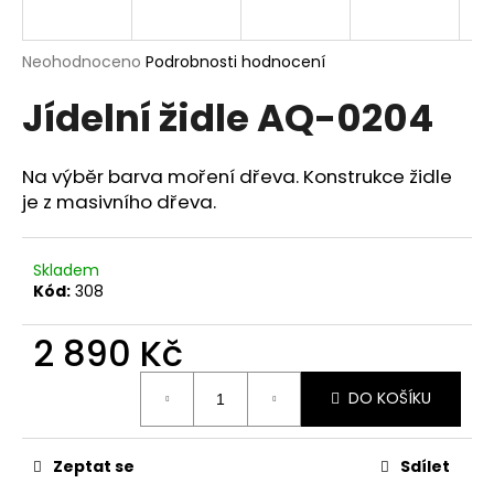
a
j
Průměrné
Neohodnoceno
Podrobnosti hodnocení
í
hodnocení
Jídelní židle AQ-0204
produktu
t
je
?
0,0
z
Na výběr barva moření dřeva. Konstrukce židle
5
je z masivního dřeva.
hvězdiček.
HLEDAT
Skladem
Kód:
308
2 890 Kč
D
o
Měrná
p
DO KOŠÍKU
cena:
o
r
Zeptat se
Sdílet
u