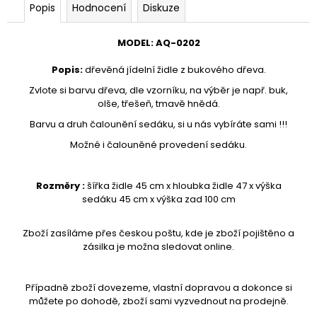
č
Popis
Hodnocení
Diskuze
u
j
MODEL
:
AQ-
0202
e
m
Popis
:
dřevěná jídelní židle z bukového dřeva.
e
Zvlote si barvu dřeva, dle vzorníku, na výběr je např. buk,
olše, třešeň, tmavě hnědá.
VĚŠÁK
Barvu a druh čalounění sedáku, si u nás vybíráte sami !!!
DŘEVĚNÝ
AQ-
Možné i čalouněné provedení sedáku.
080
1
Rozměry :
šířka židle 45 cm x hloubka židle 47 x výška
890
sedáku 45 cm x výška zad 100 cm
Kč
Zboží zasíláme přes českou poštu, kde je zboží pojištěno a
zásilka je možna sledovat online.
Případně zboží dovezeme, vlastní dopravou a dokonce si
můžete po dohodě, zboží sami vyzvednout na prodejně.