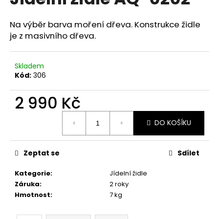
je
a
0,0
z
j
Na výběr barva moření dřeva. Konstrukce židle
5
je z masivního dřeva.
í
hvězdiček.
t
?
Skladem
Kód:
306
2 990 Kč
HLEDAT
Měrná
DO KOŠÍKU
cena:
Zeptat se
Sdílet
D
o
Kategorie
:
Jídelní židle
p
Záruka
:
2 roky
o
Hmotnost
:
7 kg
r
u