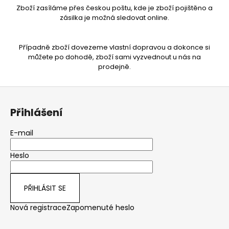
Zboží zasíláme přes českou poštu, kde je zboží pojištěno a
zásilka je možná sledovat online.
Případně zboží dovezeme vlastní dopravou a dokonce si
můžete po dohodě, zboží sami vyzvednout u nás na
prodejně.
Z
á
Přihlášení
p
a
E-mail
t
Heslo
í
PŘIHLÁSIT SE
Nová registrace
Zapomenuté heslo