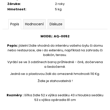
č
Záruka
:
2 roky
u
Hmotnost
:
5 kg
j
e
m
Popis
Hodnocení
Diskuze
e
MODEL
:
AQ-
0052
TABURETKA
Popis
:
jídelní židle vhodná do interiéru vašeho bytu či domu
STOLIČKA
PODNOŽKA
nebo restaurace, ale i do exteriéru, například na zahradu či
HOKR
balkón, terasu.
AQ-
Vyrábí se ve 3 odstínech barvy průhledné - čiré, dočervena
S-
a šedočerné.
088
3
Jedná se o plastovou židli do omezené hmotnosti 110 Kg.
990
Židle je stahovatelná !
Kč
Rozměry :
šířka židle 52 x výška sedáku 43 x hloubka sedáku
53 x výška opěradla 81 cm