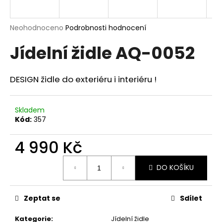
a
j
Průměrné
Neohodnoceno
Podrobnosti hodnocení
í
hodnocení
Jídelní židle AQ-0052
produktu
t
je
?
0,0
z
DESIGN židle do exteriéru i interiéru !
5
hvězdiček.
Skladem
HLEDAT
Kód:
357
4 990 Kč
D
Měrná
o
DO KOŠÍKU
cena:
p
o
Zeptat se
Sdílet
r
u
Kategorie
:
Jídelní židle