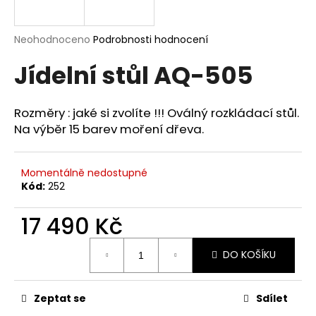
a
j
Průměrné
Neohodnoceno
Podrobnosti hodnocení
í
hodnocení
Jídelní stůl AQ-505
produktu
t
je
?
0,0
z
Rozměry : jaké si zvolíte !!! Oválný rozkládací stůl.
5
Na výběr 15 barev moření dřeva.
hvězdiček.
HLEDAT
Momentálně nedostupné
Kód:
252
17 490 Kč
D
o
Měrná
p
DO KOŠÍKU
cena:
o
r
Zeptat se
Sdílet
u