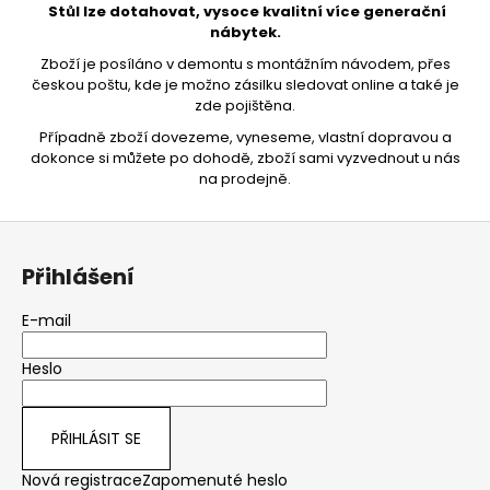
Stůl lze dotahovat, vysoce kvalitní více generační
nábytek.
Zboží je posíláno v demontu s montážním návodem, přes
českou poštu, kde je možno zásilku sledovat online a také je
zde pojištěna.
Případně zboží dovezeme, vyneseme, vlastní dopravou a
dokonce si můžete po dohodě, zboží sami vyzvednout u nás
na prodejně.
Z
á
Přihlášení
p
a
E-mail
t
Heslo
í
PŘIHLÁSIT SE
Nová registrace
Zapomenuté heslo