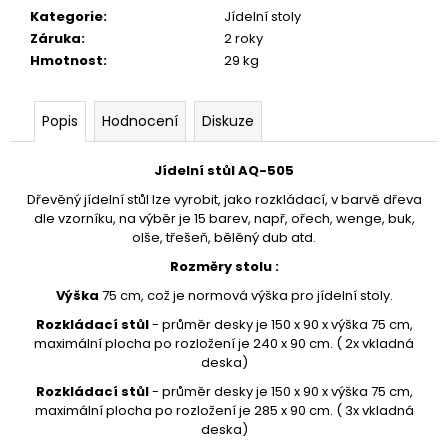
č
Kategorie
:
Jídelní stoly
u
Záruka
:
2 roky
j
Hmotnost
:
29 kg
e
m
e
Popis
Hodnocení
Diskuze
KŘESLO
Jídelní stůl AQ-505
AQ-
Dřevěný jídelní stůl lze vyrobit, jako rozkládací, v barvě dřeva
0949
dle vzorníku, na výběr je 15 barev, např, ořech, wenge, buk,
UŠÁK
olše, třešeň, bělěný dub atd.
24
300
Rozměry stolu :
Kč
Výška
75 cm, což je normová výška pro jídelní stoly.
Rozkládací stůl
- průměr desky je 150 x 90 x výška 75 cm,
maximální plocha po rozložení je 240 x 90 cm. ( 2x vkladná
deska)
Rozkládací stůl
- průměr desky je 150 x 90 x výška 75 cm,
maximální plocha po rozložení je 285 x 90 cm. ( 3x vkladná
deska)