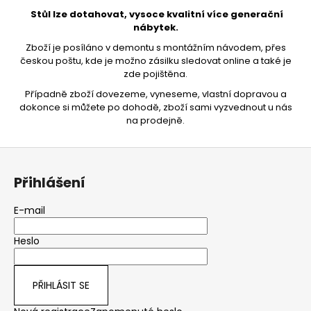
Stůl lze dotahovat, vysoce kvalitní více generační
nábytek.
Zboží je posíláno v demontu s montážním návodem, přes
českou poštu, kde je možno zásilku sledovat online a také je
zde pojištěna.
Případně zboží dovezeme, vyneseme, vlastní dopravou a
dokonce si můžete po dohodě, zboží sami vyzvednout u nás
na prodejně.
Z
á
Přihlášení
p
a
E-mail
t
Heslo
í
PŘIHLÁSIT SE