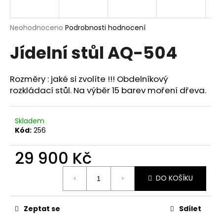
a
j
Průměrné
Neohodnoceno
Podrobnosti hodnocení
í
hodnocení
Jídelní stůl AQ-504
produktu
t
je
?
0,0
z
Rozměry : jaké si zvolíte !!! Obdelníkový
5
rozkládací stůl. Na výběr 15 barev moření dřeva.
hvězdiček.
HLEDAT
Skladem
Kód:
256
29 900 Kč
D
o
Měrná
p
DO KOŠÍKU
cena:
o
r
Zeptat se
Sdílet
u