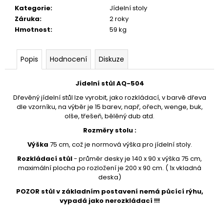
č
Kategorie
:
Jídelní stoly
u
Záruka
:
2 roky
j
Hmotnost
:
59 kg
e
m
e
Popis
Hodnocení
Diskuze
STOJAN
Jídelní stůl AQ-504
NA
Dřevěný jídelní stůl lze vyrobit, jako rozkládací, v barvě dřeva
ŠATY
dle vzorníku, na výběr je 15 barev, např, ořech, wenge, buk,
-
olše, třešeň, bělěný dub atd.
ŠTENDR
-
Rozměry stolu :
VĚŠÁK
NA
Výška
75 cm, což je normová výška pro jídelní stoly.
OBLEČENÍ
AQ-
Rozkládací stůl
- průměr desky je 140 x 90 x výška 75 cm,
039
maximální plocha po rozložení je 200 x 90 cm. ( 1x vkladná
deska)
1
280
POZOR stůl v základním postavení nemá půcící rýhu,
Kč
vypadá jako nerozkládací !!!