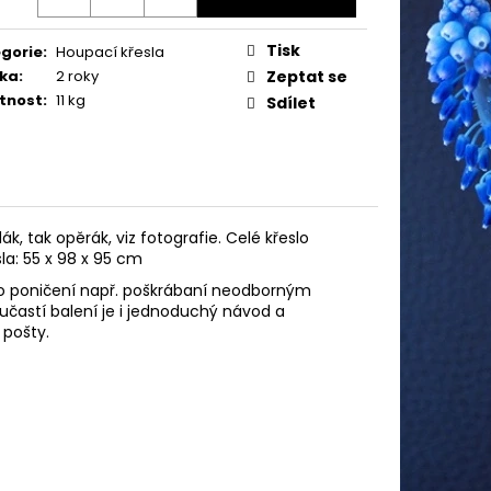
Tisk
gorie
:
Houpací křesla
ka
:
2 roky
Zeptat se
tnost
:
11 kg
Sdílet
k, tak opěrák, viz fotografie. Celé křeslo
la: 55 x 98 x 95 cm
o poničení např. poškrábaní neodborným
oučastí balení je i jednoduchý návod a
 pošty.