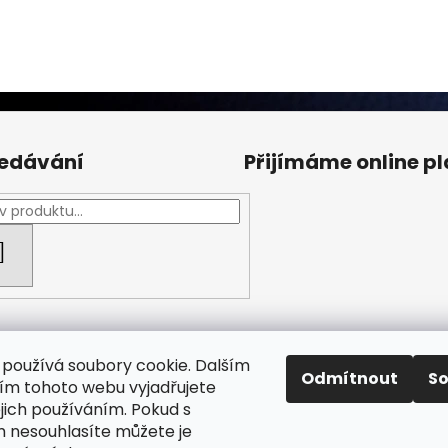
edávání
Přijímáme online p
HLEDAT
používá soubory cookie. Dalším
Odmítnout
S
m tohoto webu vyjadřujete
ejich používáním. Pokud s
Facebook Fan page
Nábytek STRNAD
 nesouhlasíte můžete je