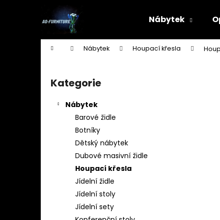
K
Přejít
na
o
Nábytek
O
obsah
Zpět
Zpět
š
do
do
í
Domů
Nábytek
Houpací křesla
Houp
k
obchodu
obchodu
P
o
Kategorie
Přeskočit
s
kategorie
t
Nábytek
r
Barové židle
a
Botníky
n
Dětský nábytek
n
Dubové masivní židle
í
Houpací křesla
p
Jídelní židle
a
Jídelní stoly
n
Jídelní sety
STOJAN NA ŠATY - ŠTENDR - VĚŠÁK NA
e
Konferenční stoly