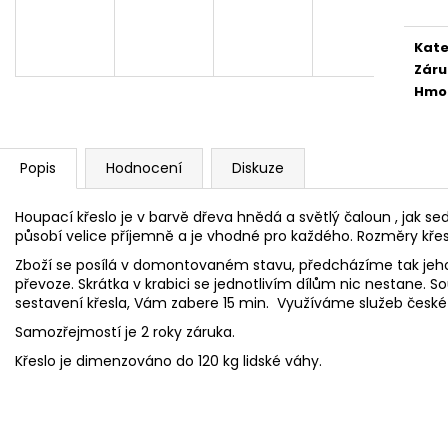
1 890 Kč
24 300 Kč
Kate
Záru
Hmo
Popis
Hodnocení
Diskuze
Houpací křeslo je v barvě dřeva hnědá a světlý čaloun , jak sedá
působí velice příjemně a je vhodné pro každého. Rozměry křes
Zboží se posílá v domontovaném stavu, předcházíme tak jeh
převoze. Skrátka v krabici se jednotlivím dílům nic nestane. S
sestavení křesla, Vám zabere 15 min. Využíváme služeb české
Samozřejmostí je 2 roky záruka.
Křeslo je dimenzováno do 120 kg lidské váhy.