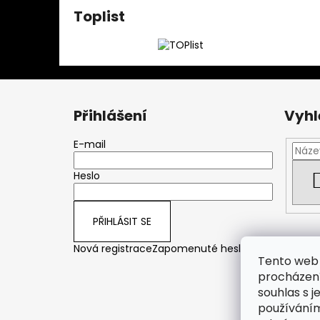
Toplist
Z
á
Přihlášení
Vyhl
p
a
E-mail
t
Heslo
í
PŘIHLÁSIT SE
Nová registrace
Zapomenuté heslo
Tento web 
procházení
souhlas s j
používáním