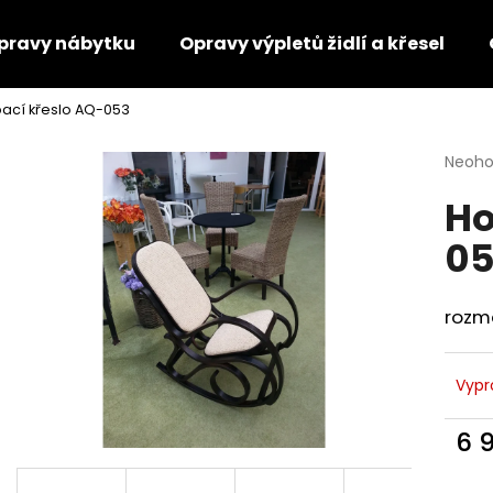
pravy nábytku
Opravy výpletů židlí a křesel
ací křeslo AQ-053
Co potřebujete najít?
Průmě
Neoh
hodno
Ho
produ
HLEDAT
je
05
0,0
z
5
Doporučujeme
hvězdi
rozmě
Vypr
6 
Měr
VĚŠÁK DŘEVĚNÝ AQ-080
KŘESLO AQ-094
cena