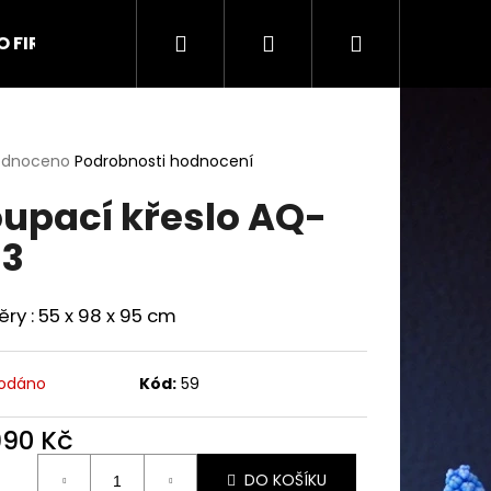
Hledat
Přihlášení
Nákupní
O FIRMĚ
Kontakt
Obchodní podmínky
Na
košík
rné
odnoceno
Podrobnosti hodnocení
cení
upací křeslo AQ-
ktu
3
ček.
ry : 55 x 98 x 95 cm
odáno
Kód:
59
990 Kč
ná
9 UŠÁK
DO KOŠÍKU
: