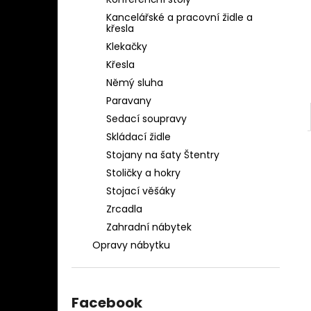
OBLEČENÍ AQ-039
l
Kancelářské a pracovní židle a
1 280 Kč
křesla
Klekačky
Křesla
Němý sluha
Paravany
Sedací soupravy
Skládací židle
Stojany na šaty Štentry
Stoličky a hokry
Stojací věšáky
Zrcadla
Zahradní nábytek
Opravy nábytku
Facebook