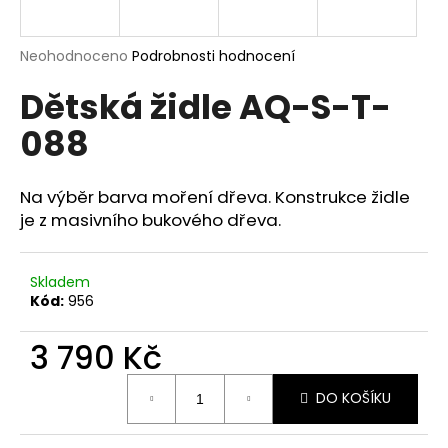
a
j
Průměrné
Neohodnoceno
Podrobnosti hodnocení
í
hodnocení
Dětská židle AQ-S-T-
produktu
t
je
?
088
0,0
z
5
hvězdiček.
Na výběr barva moření dřeva. Konstrukce židle
je z masivního bukového dřeva.
HLEDAT
Skladem
Kód:
956
D
o
3 790 Kč
p
o
Měrná
DO KOŠÍKU
cena:
r
u