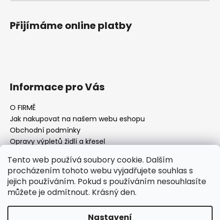
Přijímáme online platby
Informace pro Vás
O FIRMĚ
Jak nakupovat na našem webu eshopu
Obchodní podmínky
Opravy výpletů židlí a křesel
Tento web používá soubory cookie. Dalším
procházením tohoto webu vyjadřujete souhlas s
jejich používáním. Pokud s používáním nesouhlasíte
Facebook Fan page
Nábytek STRNAD
můžete je odmítnout. Krásný den.
Vytvořil Shoptet
Nastavení