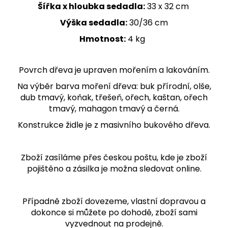
Šířka x hloubka sedadla:
33 x 32 cm
Výška sedadla:
30/36 cm
Hmotnost:
4 kg
Povrch dřeva je upraven mořením a lakováním.
Na výběr barva moření dřeva: buk přírodní, olše,
dub tmavý, koňak, třešeň, ořech, kaštan, ořech
tmavý, mahagon tmavý a černá.
Konstrukce židle je z masivního bukového dřeva.
Zboží zasíláme přes českou poštu, kde je zboží
pojištěno a zásilka je možna sledovat online.
Případně zboží dovezeme, vlastní dopravou a
dokonce si můžete po dohodě, zboží sami
vyzvednout na prodejně.