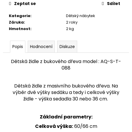
č
Zeptat se
Sdílet
u
j
Kategorie
:
Dětský nábytek
e
Záruka
:
2 roky
m
Hmotnost
:
2 kg
e
Popis
Hodnocení
Diskuze
KŘESLO
AQ-
0949
Dětská židle z bukového dřeva model : AQ-S-T-
UŠÁK
088
24
300
Kč
Dětská židle z masivního bukového dřeva. Na
výběr dvě výšky sedáku a tedy i celkové výšky
židle - výška sedadla 30 nebo 36 cm.
Základní parametry:
Celková výška:
60/66 cm