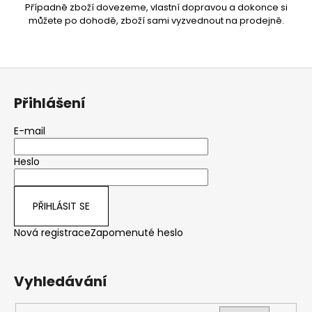
Případně zboží dovezeme, vlastní dopravou a dokonce si
můžete po dohodě, zboží sami vyzvednout na prodejně.
Z
á
Přihlášení
p
a
E-mail
t
Heslo
í
PŘIHLÁSIT SE
Nová registrace
Zapomenuté heslo
Vyhledávání