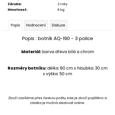
č
Záruka
:
2 roky
u
Hmotnost
:
6 kg
j
e
m
Popis
Hodnocení
Diskuze
e
Popis :
botník AQ-190 - 3 police
STOJAN
NA
Materiál:
barva dřeva bílá a chrom
ŠATY
-
ŠTENDR
-
Rozměry botníku:
délka: 80 cm x hloubka: 30 cm
VĚŠÁK
x výška: 50 cm
NA
OBLEČENÍ
AQ-
039
1
Zboží zasíláme přes českou poštu, kde je zboží pojištěno a
280
zásilka je možná sledovat online.
Kč