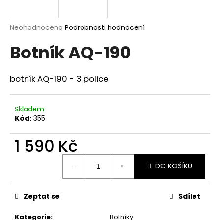
a
j
Průměrné
Neohodnoceno
Podrobnosti hodnocení
í
hodnocení
Botník AQ-190
produktu
t
je
?
0,0
z
botník AQ-190 - 3 police
5
hvězdiček.
Skladem
HLEDAT
Kód:
355
1 590 Kč
D
Měrná
o
DO KOŠÍKU
cena:
p
o
Zeptat se
Sdílet
r
u
Kategorie
:
Botníky