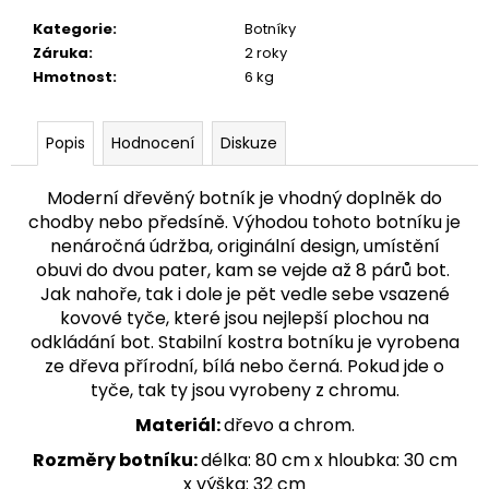
č
u
Kategorie
:
Botníky
j
Záruka
:
2 roky
e
Hmotnost
:
6 kg
m
e
Popis
Hodnocení
Diskuze
KŘESLO
Moderní dřevěný botník je vhodný doplněk do
AQ-
chodby nebo předsíně. Výhodou tohoto botníku je
0949
UŠÁK
nenáročná údržba, originální design, umístění
obuvi do dvou pater, kam se vejde až 8 párů bot.
24
300
Jak nahoře, tak i dole je pět vedle sebe vsazené
Kč
kovové tyče, které jsou nejlepší plochou na
odkládání bot. Stabilní kostra botníku je vyrobena
ze dřeva přírodní, bílá nebo černá. Pokud jde o
tyče, tak ty jsou vyrobeny z chromu.
Materiál:
dřevo a chrom.
Rozměry botníku:
délka: 80 cm x hloubka: 30 cm
x výška: 32 cm