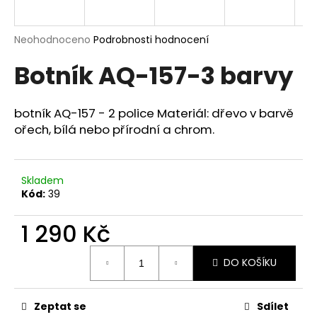
a
j
Průměrné
Neohodnoceno
Podrobnosti hodnocení
í
hodnocení
Botník AQ-157-3 barvy
produktu
t
je
?
0,0
z
botník AQ-157 - 2 police Materiál: dřevo v barvě
5
ořech, bílá nebo přírodní a chrom.
hvězdiček.
HLEDAT
Skladem
Kód:
39
D
1 290 Kč
o
Měrná
p
DO KOŠÍKU
cena:
o
r
u
Zeptat se
Sdílet