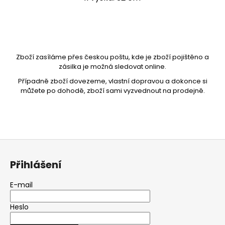
Zboží zasíláme přes českou poštu, kde je zboží pojištěno a
zásilka je možná sledovat online.
Případně zboží dovezeme, vlastní dopravou a dokonce si
můžete po dohodě, zboží sami vyzvednout na prodejně.
Z
á
Přihlášení
p
a
E-mail
t
Heslo
í