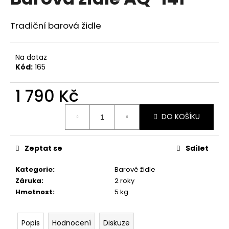
je
a
0,0
z
j
Tradiční barová židle
5
í
hvězdiček.
t
Na dotaz
?
Kód:
165
1 790 Kč
Měrná
DO KOŠÍKU
cena:
HLEDAT
Zeptat se
Sdílet
D
Kategorie
:
Barové židle
o
Záruka
:
2 roky
p
Hmotnost
:
5 kg
o
r
u
Popis
Hodnocení
Diskuze